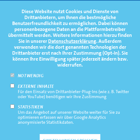
FOOTERNAVIGATION
Diese Website nutzt Cookies und Dienste von
NEWS
TOP
Drittanbietern, um Ihnen die bestmögliche
Benutzerfreundlichkeit zu ermöglichen.
Dabei können
TERMINE
personenbezogene Daten an die Plattformbetreiber
übermittelt werden. Weitere Informationen hierzu finden
MEDIATHEK
Sie in unserer
Datenschutzerklärung
. Außerdem
PRESSE
verwenden wir die dort genannten Technologien der
Drittanbieter erst nach Ihrer Zustimmung (Opt-In). Sie
FAQ
können Ihre Einwilligung später jederzeit ändern bzw.
widerrufen.
NEWSLETTER
NOTWENDIG
EXTERNE INHALTE
Footernavigation
Impressum
Für den Einsatz von Drittanbieter-Plug-Ins (wie z. B. Twitter
Bottom
oder YouTube) benötigen wir Ihre Zustimmung
Rechtliche Hinweise
STATISTIKEN
Um das Angebot auf unserer Website weiter für Sie zu
Datenschutz
optimieren erfassen wir über Google Analytics
anonymisierte Statistikdaten.
Kontakt