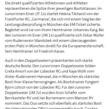
Die direkt qualifizierten Athletinnen und Athleten
repräsentieren die Spitze ihrer jeweiligen Bootsklassen. Im
Juniorinnen-Einer (JF 1x) startet Helena Tibitanzl von der
Frankfurter RG „Germania“, die sich mit einem Sieg bei der
Leistungsüberprüfung in München das EM-Ticket sicherte.
Begleitet wird sie von ihrem Heimtrainer Johannes Karg. Bei
den Junioren im Einer (JM 1x) qualifizierte sich Oskar Müller
vom Ruderverein Wandsbek mit einem überzeugenden
ersten Platz in München direkt für die Europameisterschaft.
Sein Heimtrainer ist Friedrich Kaiser.
Auch in den Doppelzweiern präsentierten sich starke
deutsche Boote. Den Juniorinnen-Doppelzweier bilden
Greta Amort von der Lübecker RG und Kaya Wölk vom
Alster-Ruderverein Hanseat, die in München als stärkstes
Boot ihrer Klasse hervorgingen. Als Bootstrainer fungiert
Björn Lötsch von der Lübecker RG. Für den Junioren-
Doppelzweier (JM 2x) wurden Aron Schäfer vom
Bernkasteler RV und Jan Bornemann vom Mainzer RV
nominiert. Das Duo setzte sich ebenfalls als stärkstes Boot
der Internationalen DRV-Juniorenregatta durch. Gordon