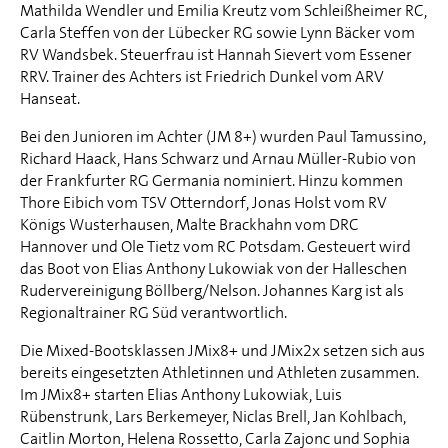
Mathilda Wendler und Emilia Kreutz vom Schleißheimer RC,
Carla Steffen von der Lübecker RG sowie Lynn Bäcker vom
RV Wandsbek. Steuerfrau ist Hannah Sievert vom Essener
RRV. Trainer des Achters ist Friedrich Dunkel vom ARV
Hanseat.
Bei den Junioren im Achter (JM 8+) wurden Paul Tamussino,
Richard Haack, Hans Schwarz und Arnau Müller-Rubio von
der Frankfurter RG Germania nominiert. Hinzu kommen
Thore Eibich vom TSV Otterndorf, Jonas Holst vom RV
Königs Wusterhausen, Malte Brackhahn vom DRC
Hannover und Ole Tietz vom RC Potsdam. Gesteuert wird
das Boot von Elias Anthony Lukowiak von der Halleschen
Rudervereinigung Böllberg/Nelson. Johannes Karg ist als
Regionaltrainer RG Süd verantwortlich.
Die Mixed-Bootsklassen JMix8+ und JMix2x setzen sich aus
bereits eingesetzten Athletinnen und Athleten zusammen.
Im JMix8+ starten Elias Anthony Lukowiak, Luis
Rübenstrunk, Lars Berkemeyer, Niclas Brell, Jan Kohlbach,
Caitlin Morton, Helena Rossetto, Carla Zajonc und Sophia