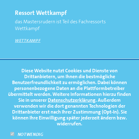
Ressort Wettkampf
das Mastersrudern ist Teil des Fachressorts
Wettkampf
WETTKAMPF
FOOTERNAVIGATION
Diese Website nutzt Cookies und Dienste von
NEWS
TOP
Drittanbietern, um Ihnen die bestmögliche
Benutzerfreundlichkeit zu ermöglichen.
Dabei können
TERMINE
personenbezogene Daten an die Plattformbetreiber
übermittelt werden. Weitere Informationen hierzu finden
MEDIATHEK
Sie in unserer
Datenschutzerklärung
. Außerdem
PRESSE
verwenden wir die dort genannten Technologien der
Drittanbieter erst nach Ihrer Zustimmung (Opt-In). Sie
FAQ
können Ihre Einwilligung später jederzeit ändern bzw.
widerrufen.
NEWSLETTER
NOTWENDIG