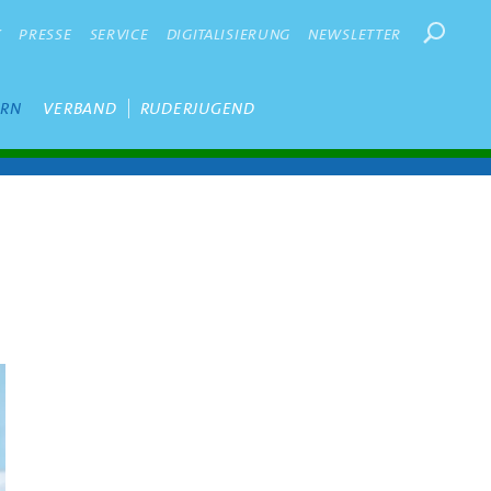
Suchbegr
K
PRESSE
SERVICE
DIGITALISIERUNG
NEWSLETTER
ERN
VERBAND
RUDERJUGEND