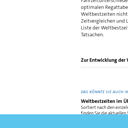
Fahrzeitunterschiede
optimalen Regattabed
Weltbestzeiten nicht 
Zeitvergleichen und 
Liste der Weltbestze
Tatsachen.
Zur Entwicklung der 
Auch in den Endläufe
vermutlich hier und d
Verbesserungen der 
DAS KÖNNTE SIE AUCH I
mitgespielt hätte. T
Weltbestzeiten im Üb
Mittelwert-Kurven un
Sortiert nach den einze
tendenziell die gesa
finden Sie die aktuellen
die besonders bei de
MEHR ERFAHREN
Im Durchschnitt sind