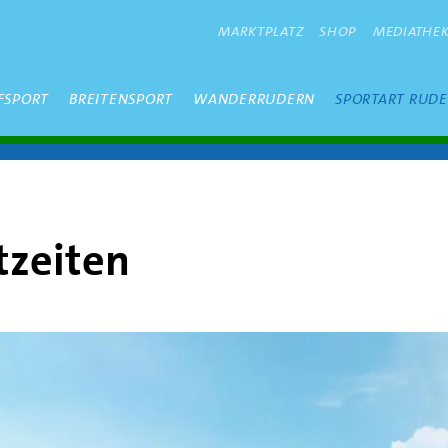
METANAVIGATION
MARKTPLATZ
SHOP
MEDIATHE
FSPORT
BREITENSPORT
WANDERRUDERN
SPORTART RUD
tzeiten