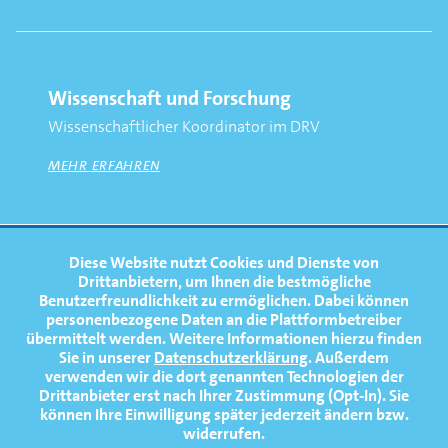
Wissenschaft und Forschung
Wissenschaftlicher Koordinator im DRV
MEHR ERFAHREN
FOOTERNAVIGATION
Diese Website nutzt Cookies und Dienste von
NEWS
TOP
Drittanbietern, um Ihnen die bestmögliche
Benutzerfreundlichkeit zu ermöglichen.
Dabei können
TERMINE
personenbezogene Daten an die Plattformbetreiber
übermittelt werden. Weitere Informationen hierzu finden
MEDIATHEK
Sie in unserer
Datenschutzerklärung
. Außerdem
PRESSE
verwenden wir die dort genannten Technologien der
Drittanbieter erst nach Ihrer Zustimmung (Opt-In). Sie
FAQ
können Ihre Einwilligung später jederzeit ändern bzw.
widerrufen.
NEWSLETTER