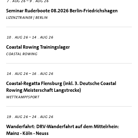
–
7
AUG 26
9
AUG 26
Seminar Ruderboote 08.2026 Berlin-Friedrichshagen
LIZENZTRAINER | BERLIN
–
10
AUG 26
14
AUG 26
Coastal Rowing Trainingslager
COASTAL ROWING
–
14
AUG 26
16
AUG 26
Coastal-Regatta Flensburg (inkl. 3. Deutsche Coastal
Rowing Meisterschaft Langstrecke)
WETTKAMPFSPORT
–
19
AUG 26
24
AUG 26
Wanderfahrt: DRV-Wanderfahrt auf dem Mittelrhein:
Mainz - Köln - Neuss