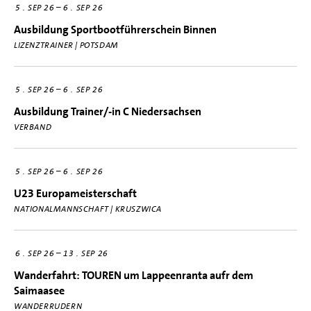
–
5
SEP 26
6
SEP 26
Ausbildung Sportbootführerschein Binnen
LIZENZTRAINER | POTSDAM
–
5
SEP 26
6
SEP 26
Ausbildung Trainer/-in C Niedersachsen
VERBAND
–
5
SEP 26
6
SEP 26
U23 Europameisterschaft
NATIONALMANNSCHAFT | KRUSZWICA
–
6
SEP 26
13
SEP 26
Wanderfahrt: TOUREN um Lappeenranta aufr dem
Saimaasee
WANDERRUDERN