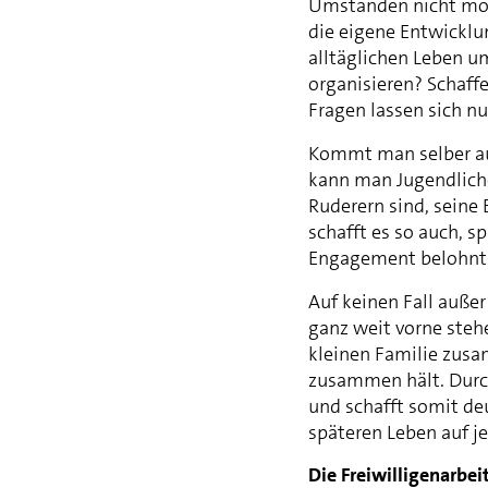
Umständen nicht mögl
die eigene Entwicklu
alltäglichen Leben u
organisieren? Schaff
Fragen lassen sich n
Kommt man selber au
kann man Jugendliche
Ruderern sind, seine
schafft es so auch, s
Engagement belohnt
Auf keinen Fall auße
ganz weit vorne steh
kleinen Familie zusa
zusammen hält. Durch
und schafft somit d
späteren Leben auf je
Die Freiwilligenarbei