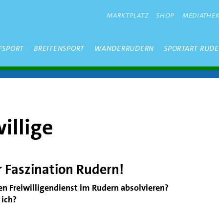
METANAVIGATION
MARKTPLATZ
SHOP
MEDIATHE
FSPORT
BREITENSPORT
WANDERRUDERN
SPORTART RUD
illige
r Faszination Rudern!
en Freiwilligendienst im Rudern absolvieren?
 ich?