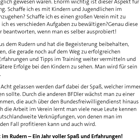
ich gewesen wären. Enorm wichtig ist dieser Aspekt für
ng. Schaffe ich es mit Kindern und Jugendlichen im
mzugehen? Schaffe ich es einen großen Verein mit zu
e ich es verschieden Aufgaben zu bewältigen?Genau diese
ur beantworten, wenn man es selber ausprobiert!
s dem Rudern und hat die Begeisterung beibehalten,
n, die gerade noch auf dem Weg zu erfolgreichen
 Erfahrungen und Tipps im Training weiter vermitteln und
pätere Erfolge bei den Kindern zu sehen. Man wird für sein
.
r Acht gelassen werden darf dabei der Spaß, welcher imme
en sollte. Durch die anderen BFDler wächst man zu einer
mmen, die auch über den Bundesfreiwilligendienst hinaus
 die Arbeit im Verein lernt man viele neue Leute kennen
eutschlandweite Verknüpfungen, von denen man im
den Fall profitieren kann und auch wird.
t im Rudern – Ein Jahr voller Spaß und Erfahrungen!