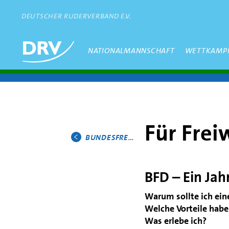
Direkt
zum
DEUTSCHER RUDERVERBAND E.V.
Inhalt
Hauptmenü
NATIONALMANNSCHAFT
WETTKAMP
Für Freiw
BUNDESFREIWILLIGENDIENST
Hauptmenü
BFD – Ein Jah
Warum sollte ich ein
Welche Vorteile habe
Was erlebe ich?