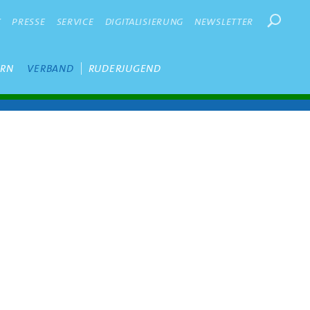
Suchbegr
K
PRESSE
SERVICE
DIGITALISIERUNG
NEWSLETTER
ERN
VERBAND
RUDERJUGEND