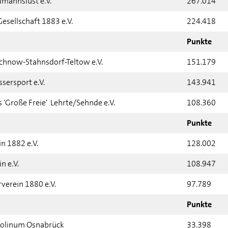
mannslust e.V.
267.014
sellschaft 1883 e.V.
224.418
Punkte
chnow-Stahnsdorf-Teltow e.V.
151.179
sersport e.V.
143.941
 'Große Freie' Lehrte/Sehnde e.V.
108.360
Punkte
n 1882 e.V.
128.002
n e.V.
108.947
verein 1880 e.V.
97.789
Punkte
olinum Osnabrück
33.398