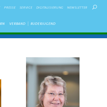
Suchbegr
K
PRESSE
SERVICE
DIGITALISIERUNG
NEWSLETTER
ERN
VERBAND
RUDERJUGEND