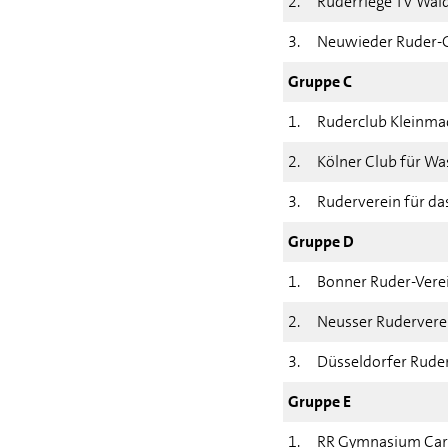
2.
Ruderriege TV Waid
3.
Neuwieder Ruder-Ge
Gruppe C
1.
Ruderclub Kleinma
2.
Kölner Club für Was
3.
Ruderverein für das
Gruppe D
1.
Bonner Ruder-Verei
2.
Neusser Ruderverei
3.
Düsseldorfer Ruder
Gruppe E
1.
RR Gymnasium Car