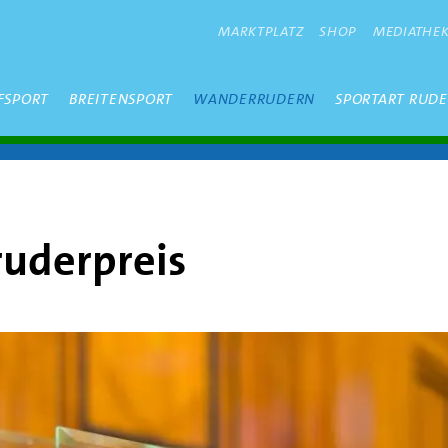
METANAVIGATION
MARKTPLATZ
SHOP
MEDIATHE
FSPORT
BREITENSPORT
WANDERRUDERN
SPORTART RUD
uderpreis