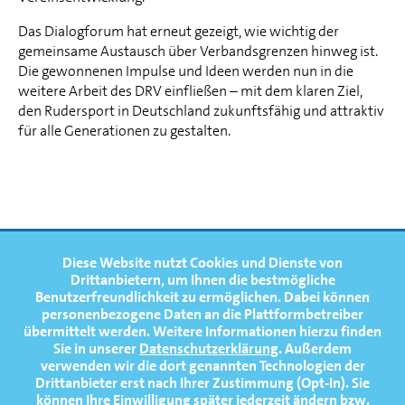
Das Dialogforum hat erneut gezeigt, wie wichtig der
gemeinsame Austausch über Verbandsgrenzen hinweg ist.
Die gewonnenen Impulse und Ideen werden nun in die
weitere Arbeit des DRV einfließen – mit dem klaren Ziel,
den Rudersport in Deutschland zukunftsfähig und attraktiv
für alle Generationen zu gestalten.
FOOTERNAVIGATION
Diese Website nutzt Cookies und Dienste von
NEWS
TOP
Drittanbietern, um Ihnen die bestmögliche
Benutzerfreundlichkeit zu ermöglichen.
Dabei können
TERMINE
personenbezogene Daten an die Plattformbetreiber
übermittelt werden. Weitere Informationen hierzu finden
MEDIATHEK
Sie in unserer
Datenschutzerklärung
. Außerdem
PRESSE
verwenden wir die dort genannten Technologien der
Drittanbieter erst nach Ihrer Zustimmung (Opt-In). Sie
FAQ
können Ihre Einwilligung später jederzeit ändern bzw.