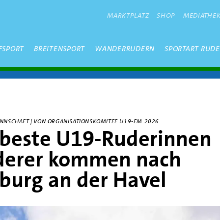
METANAVIGATION
MARKTPLATZ
SHOP
MEDIATHE
FSPORT
BREITENSPORT
WANDERRUDERN
SPORTART RUD
ANNSCHAFT | VON ORGANISATIONSKOMITEE U19-EM 2026
 beste U19-Ruderinnen
derer kommen nach
burg an der Havel