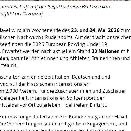
eisterschaft auf der Regattastrecke Beetzsee vom
right Luis Grzonka)
Havel wird am Wochenende des
23. und 24. Mai 2026
zum
äischen Nachwuchs-Rudersports. Auf der traditionsreiche
zsee finden die 2026 European Rowing Under 19
. Erwartet werden nach aktuellem Stand
33 Nationen
mit
nden
, darunter Athletinnen und Athleten, Trainerinnen und
erteams.
chaften zählen derzeit Italien, Deutschland und
ird auf der klassischen internationalen
n 2.000 Metern. Für die Zuschauerinnen und Zuschauer
 Gelegenheit, internationalen Spitzensport der
ttelbar vor Ort zu erleben – bei freiem Eintritt.
, Europas junge Rudertalente in Brandenburg an der Havel
 Die Vorbereitungen laufen mit großem Engagement, und
n ehrenamtlichen Helferinnen und Helfern möchten wir