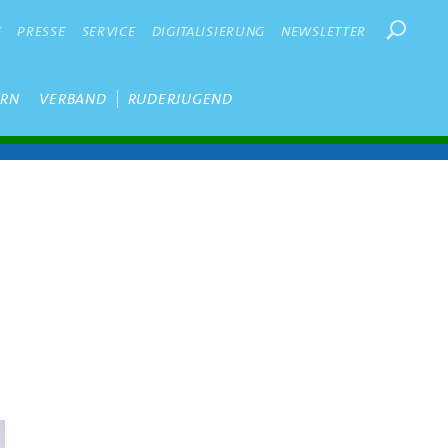
Suchbegr
K
PRESSE
SERVICE
DIGITALISIERUNG
NEWSLETTER
ERN
VERBAND
RUDERJUGEND