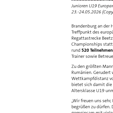
Junioren U19 Europam
23.-24.05.2026 (Copy
Brandenburg an der 
Treffpunkt des europ
Regattastrecke Beet
Championships statt
rund
520 Teilnehme
Trainer sowie Betreu
Zu den größten Manns
Rumänien. Gerudert w
Wettkampfdistanz vo
bietet sich damit die
Altersklasse U19 unmi
„Wir freuen uns sehr
begrüßen zu dürfen.
gemeinsam mit viele