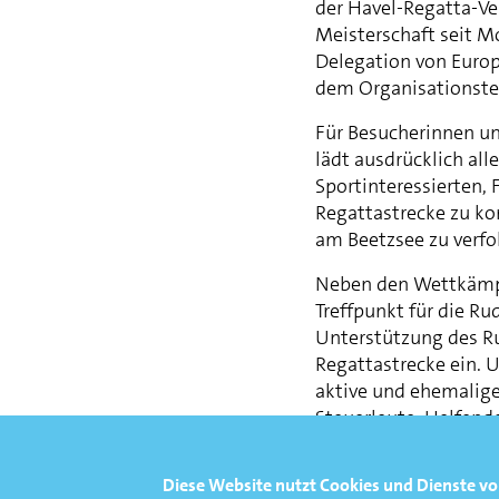
der Havel-Regatta-Ve
Meisterschaft seit Mo
Delegation von Euro
dem Organisationste
Für Besucherinnen und
lädt ausdrücklich al
Sportinteressierten, 
Regattastrecke zu ko
am Beetzsee zu verfol
Neben den Wettkämpf
Treffpunkt für die R
Unterstützung des R
Regattastrecke ein. 
aktive und ehemalige
Steuerleute, Helfend
16.00 bis 18.00 Uhr
das Netzwerk der Rud
Diese Website nutzt Cookies und Dienste vo
Weitere Informatione