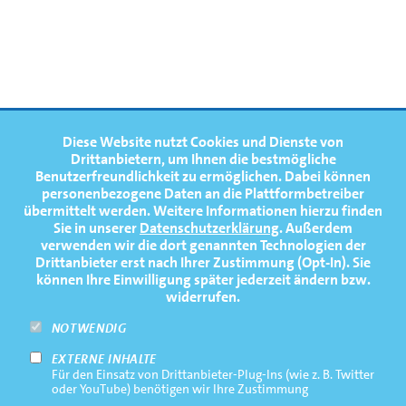
FOOTERNAVIGATION
Diese Website nutzt Cookies und Dienste von
NEWS
TOP
Drittanbietern, um Ihnen die bestmögliche
Benutzerfreundlichkeit zu ermöglichen.
Dabei können
TERMINE
personenbezogene Daten an die Plattformbetreiber
übermittelt werden. Weitere Informationen hierzu finden
MEDIATHEK
Sie in unserer
Datenschutzerklärung
. Außerdem
PRESSE
verwenden wir die dort genannten Technologien der
Drittanbieter erst nach Ihrer Zustimmung (Opt-In). Sie
FAQ
können Ihre Einwilligung später jederzeit ändern bzw.
widerrufen.
NEWSLETTER
NOTWENDIG
EXTERNE INHALTE
Footernavigation
Impressum
Für den Einsatz von Drittanbieter-Plug-Ins (wie z. B. Twitter
Bottom
oder YouTube) benötigen wir Ihre Zustimmung