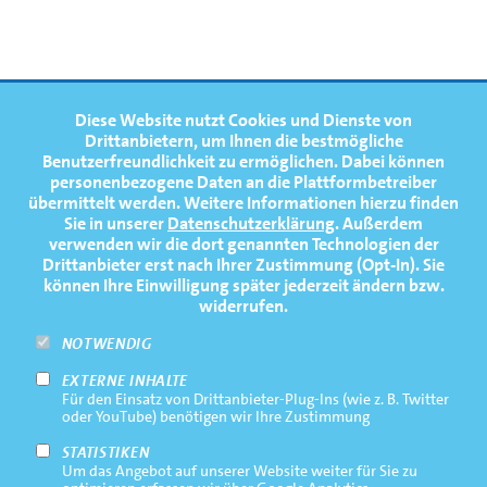
FOOTERNAVIGATION
Diese Website nutzt Cookies und Dienste von
NEWS
TOP
Drittanbietern, um Ihnen die bestmögliche
Benutzerfreundlichkeit zu ermöglichen.
Dabei können
TERMINE
personenbezogene Daten an die Plattformbetreiber
übermittelt werden. Weitere Informationen hierzu finden
MEDIATHEK
Sie in unserer
Datenschutzerklärung
. Außerdem
PRESSE
verwenden wir die dort genannten Technologien der
Drittanbieter erst nach Ihrer Zustimmung (Opt-In). Sie
FAQ
können Ihre Einwilligung später jederzeit ändern bzw.
widerrufen.
NEWSLETTER
NOTWENDIG
EXTERNE INHALTE
Footernavigation
Impressum
Für den Einsatz von Drittanbieter-Plug-Ins (wie z. B. Twitter
Bottom
oder YouTube) benötigen wir Ihre Zustimmung
Rechtliche Hinweise
STATISTIKEN
Um das Angebot auf unserer Website weiter für Sie zu
Datenschutz