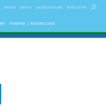
Suchbegr
K
PRESSE
SERVICE
DIGITALISIERUNG
NEWSLETTER
ERN
VERBAND
RUDERJUGEND