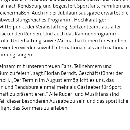
l nach Rendsburg und begeistert Sportfans, Familien un
gleichermaßen. Auch in der Jubiläumsausgabe erwartet die
 abwechslungsreiches Programm. Hochkarätiger
Mittelpunkt der Veranstaltung. Spitzenteams aus aller
n packenden Rennen. Und auch das Rahmenprogramm
d tolle Unterhaltung sowie Mitmachaktionen für Familien.
 werden wieder sowohl internationale als auch nationale
immung sorgen.
einsam mit unseren treuen Fans, Teilnehmern und
äum zu feiern“, sagt Florian Berndt, Geschäftsführer der
bH. „Der Termin im August ermöglicht es uns, das
n und Rendsburg einmal mehr als Gastgeber für Sport,
aft zu präsentieren.“ Alle Ruder- und Musikfans sind
Teil dieser besonderen Ausgabe zu sein und das sportliche
hlight des Sommers zu erleben.