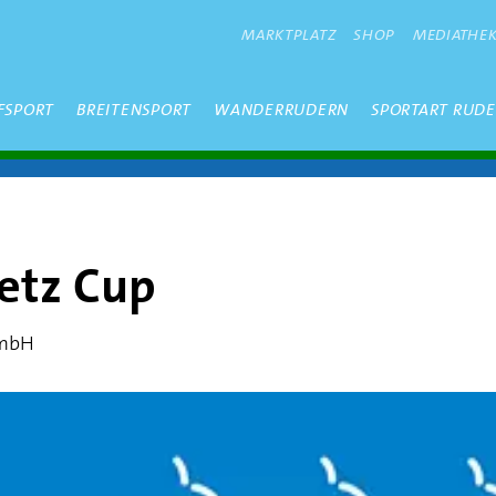
METANAVIGATION
MARKTPLATZ
SHOP
MEDIATHE
FSPORT
BREITENSPORT
WANDERRUDERN
SPORTART RUD
etz Cup
GmbH