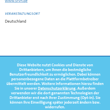
www.srvn.de
VERANSTALTUNGSORT
Deutschland
FOOTERNAVIGATION
Diese Website nutzt Cookies und Dienste von
NEWS
TOP
Drittanbietern, um Ihnen die bestmögliche
Benutzerfreundlichkeit zu ermöglichen.
Dabei können
TERMINE
personenbezogene Daten an die Plattformbetreiber
übermittelt werden. Weitere Informationen hierzu finden
MEDIATHEK
Sie in unserer
Datenschutzerklärung
. Außerdem
PRESSE
verwenden wir die dort genannten Technologien der
Drittanbieter erst nach Ihrer Zustimmung (Opt-In). Sie
FAQ
können Ihre Einwilligung später jederzeit ändern bzw.
widerrufen.
NEWSLETTER