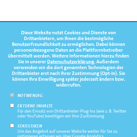
FOOTERNAVIGATION
Diese Website nutzt Cookies und Dienste von
NEWS
TOP
Drittanbietern, um Ihnen die bestmögliche
Benutzerfreundlichkeit zu ermöglichen.
Dabei können
TERMINE
personenbezogene Daten an die Plattformbetreiber
übermittelt werden. Weitere Informationen hierzu finden
MEDIATHEK
Sie in unserer
Datenschutzerklärung
. Außerdem
PRESSE
verwenden wir die dort genannten Technologien der
Drittanbieter erst nach Ihrer Zustimmung (Opt-In). Sie
FAQ
können Ihre Einwilligung später jederzeit ändern bzw.
widerrufen.
NEWSLETTER
NOTWENDIG
EXTERNE INHALTE
Footernavigation
Impressum
Für den Einsatz von Drittanbieter-Plug-Ins (wie z. B. Twitter
Bottom
oder YouTube) benötigen wir Ihre Zustimmung
Rechtliche Hinweise
STATISTIKEN
Um das Angebot auf unserer Website weiter für Sie zu
Datenschutz
optimieren erfassen wir über Google Analytics