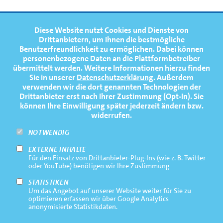
FOOTERNAVIGATION
Diese Website nutzt Cookies und Dienste von
NEWS
TOP
Drittanbietern, um Ihnen die bestmögliche
Benutzerfreundlichkeit zu ermöglichen.
Dabei können
TERMINE
personenbezogene Daten an die Plattformbetreiber
übermittelt werden. Weitere Informationen hierzu finden
MEDIATHEK
Sie in unserer
Datenschutzerklärung
. Außerdem
PRESSE
verwenden wir die dort genannten Technologien der
Drittanbieter erst nach Ihrer Zustimmung (Opt-In). Sie
FAQ
können Ihre Einwilligung später jederzeit ändern bzw.
widerrufen.
NEWSLETTER
NOTWENDIG
EXTERNE INHALTE
Footernavigation
Impressum
Für den Einsatz von Drittanbieter-Plug-Ins (wie z. B. Twitter
Bottom
oder YouTube) benötigen wir Ihre Zustimmung
Rechtliche Hinweise
STATISTIKEN
Um das Angebot auf unserer Website weiter für Sie zu
Datenschutz
optimieren erfassen wir über Google Analytics
anonymisierte Statistikdaten.
Kontakt