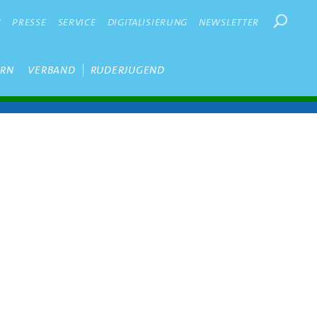
Suchbegr
K
PRESSE
SERVICE
DIGITALISIERUNG
NEWSLETTER
ERN
VERBAND
RUDERJUGEND