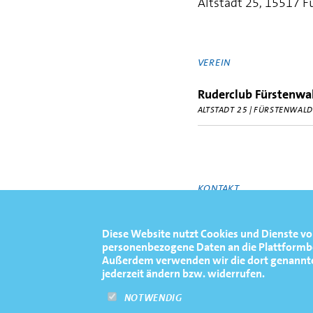
Altstadt 25, 15517 F
VEREIN
Ruderclub Fürstenwal
ALTSTADT 25 | FÜRSTENWALD
KONTAKT
http://www.rcf-ev.de
Diese Website nutzt Cookies und Dienste vo
personenbezogene Daten an die Plattformbet
Außerdem verwenden wir die dort genannten 
jederzeit ändern bzw. widerrufen.
NOTWENDIG