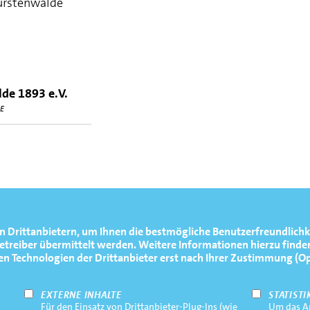
ürstenwalde
de 1893 e.V.
E
n Drittanbietern, um Ihnen die bestmögliche Benutzerfreundlichk
reiber übermittelt werden. Weitere Informationen hierzu finden
Technologien der Drittanbieter erst nach Ihrer Zustimmung (Opt-
EXTERNE INHALTE
STATISTI
Für den Einsatz von Drittanbieter-Plug-Ins (wie
Um das An