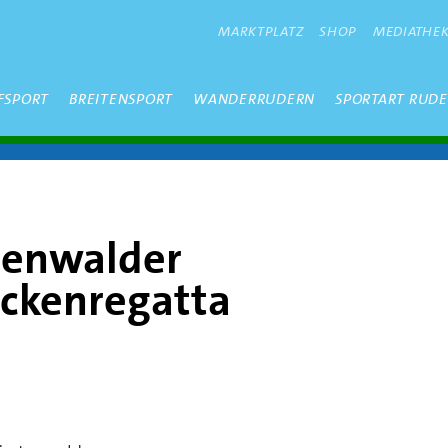
METANAVIGATION
MARKTPLATZ
SHOP
MEDIATHE
FSPORT
BREITENSPORT
WANDERRUDERN
SPORTART RUD
tenwalder
eckenregatta