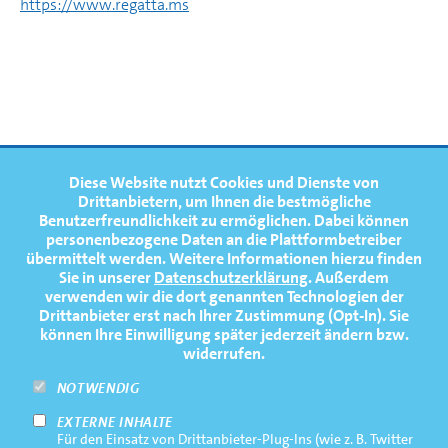
https://www.regatta.ms
FOOTERNAVIGATION
Diese Website nutzt Cookies und Dienste von
NEWS
TOP
Drittanbietern, um Ihnen die bestmögliche
Benutzerfreundlichkeit zu ermöglichen.
Dabei können
TERMINE
personenbezogene Daten an die Plattformbetreiber
übermittelt werden. Weitere Informationen hierzu finden
MEDIATHEK
Sie in unserer
Datenschutzerklärung
. Außerdem
PRESSE
verwenden wir die dort genannten Technologien der
Drittanbieter erst nach Ihrer Zustimmung (Opt-In). Sie
FAQ
können Ihre Einwilligung später jederzeit ändern bzw.
widerrufen.
NEWSLETTER
NOTWENDIG
EXTERNE INHALTE
Footernavigation
Impressum
Für den Einsatz von Drittanbieter-Plug-Ins (wie z. B. Twitter
Bottom