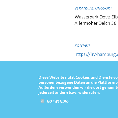
VERANSTALTUNGSORT
Wasserpark Dove-Elb
Allermöher Deich 36
KONTAKT
https://lrv-hamburg.
Diese Website nutzt Cookies und Dienste vo
personenbezogene Daten an die Plattformbet
Außerdem verwenden wir die dort genannten 
jederzeit ändern bzw. widerrufen.
NOTWENDIG