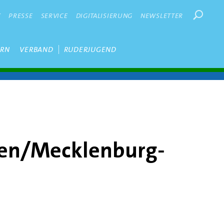
Suchbegr
K
PRESSE
SERVICE
DIGITALISIERUNG
NEWSLETTER
ERN
VERBAND
RUDERJUGEND
en/Mecklenburg-