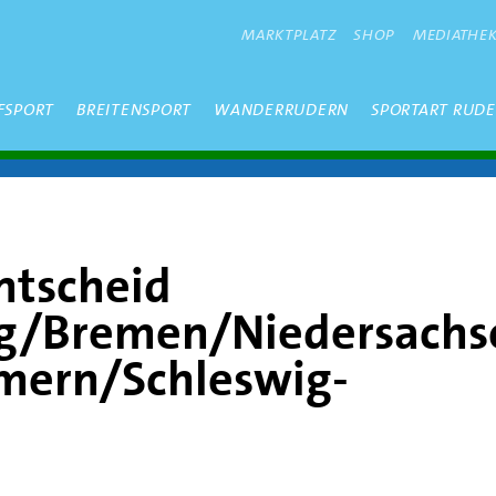
METANAVIGATION
MARKTPLATZ
SHOP
MEDIATHE
FSPORT
BREITENSPORT
WANDERRUDERN
SPORTART RUD
ntscheid
/Bremen/Niedersachs
ern/Schleswig-