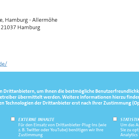
e, Hamburg - Allermöhe
, 21037 Hamburg
de/
n Drittanbietern, um Ihnen die bestmögliche Benutzerfreundlichk
reiber übermittelt werden. Weitere Informationen hierzu finden
Technologien der Drittanbieter erst nach Ihrer Zustimmung (Opt-
EXTERNE INHALTE
STATISTI
Für den Einsatz von Drittanbieter-Plug-Ins (wie
Um das An
z. B. Twitter oder YouTube) benötigen wir Ihre
Sie zu op
Zustimmung
Analytics