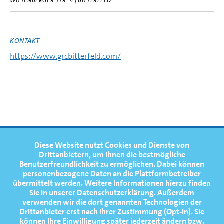
WITTENBERGER STR. 4 | BITTERFELD
KONTAKT
https://www.grcbitterfeld.com/
FOOTERNAVIGATION
Diese Website nutzt Cookies und Dienste von
NEWS
TOP
Drittanbietern, um Ihnen die bestmögliche
Benutzerfreundlichkeit zu ermöglichen.
Dabei können
TERMINE
personenbezogene Daten an die Plattformbetreiber
übermittelt werden. Weitere Informationen hierzu finden
MEDIATHEK
Sie in unserer
Datenschutzerklärung
. Außerdem
PRESSE
verwenden wir die dort genannten Technologien der
Drittanbieter erst nach Ihrer Zustimmung (Opt-In). Sie
FAQ
können Ihre Einwilligung später jederzeit ändern bzw.