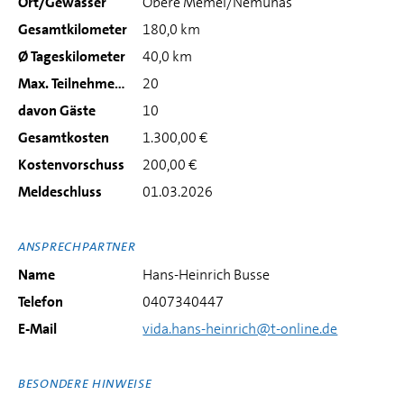
Ort/Gewässer
Obere Memel/Nemunas
Gesamtkilometer
180,0 km
Ø Tageskilometer
40,0 km
Max. Teilnehmerzahl
20
davon Gäste
10
Gesamtkosten
1.300,00 €
Kostenvorschuss
200,00 €
Meldeschluss
01.03.2026
ANSPRECHPARTNER
Name
Hans-Heinrich Busse
Telefon
0407340447
E-Mail
vida.hans-heinrich@t-online.de
BESONDERE HINWEISE