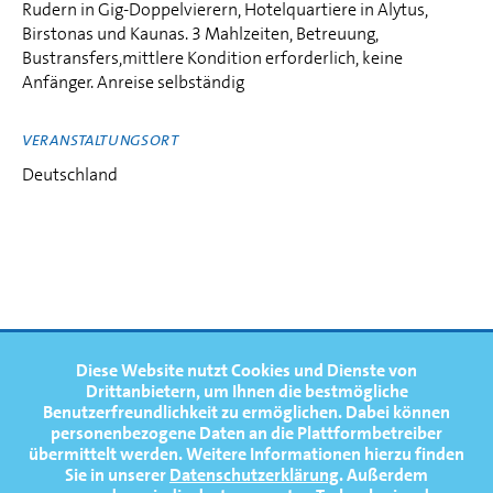
Rudern in Gig-Doppelvierern, Hotelquartiere in Alytus,
Birstonas und Kaunas. 3 Mahlzeiten, Betreuung,
Bustransfers,mittlere Kondition erforderlich, keine
Anfänger. Anreise selbständig
VERANSTALTUNGSORT
Deutschland
FOOTERNAVIGATION
Diese Website nutzt Cookies und Dienste von
NEWS
TOP
Drittanbietern, um Ihnen die bestmögliche
Benutzerfreundlichkeit zu ermöglichen.
Dabei können
TERMINE
personenbezogene Daten an die Plattformbetreiber
übermittelt werden. Weitere Informationen hierzu finden
MEDIATHEK
Sie in unserer
Datenschutzerklärung
. Außerdem
PRESSE