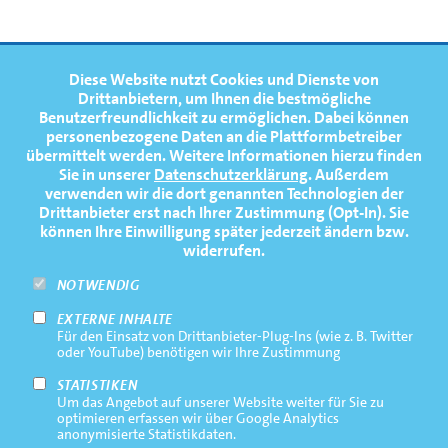
FOOTERNAVIGATION
Diese Website nutzt Cookies und Dienste von
NEWS
TOP
Drittanbietern, um Ihnen die bestmögliche
Benutzerfreundlichkeit zu ermöglichen.
Dabei können
TERMINE
personenbezogene Daten an die Plattformbetreiber
übermittelt werden. Weitere Informationen hierzu finden
MEDIATHEK
Sie in unserer
Datenschutzerklärung
. Außerdem
PRESSE
verwenden wir die dort genannten Technologien der
Drittanbieter erst nach Ihrer Zustimmung (Opt-In). Sie
FAQ
können Ihre Einwilligung später jederzeit ändern bzw.
widerrufen.
NEWSLETTER
NOTWENDIG
EXTERNE INHALTE
Footernavigation
Impressum
Für den Einsatz von Drittanbieter-Plug-Ins (wie z. B. Twitter
Bottom
oder YouTube) benötigen wir Ihre Zustimmung
Rechtliche Hinweise
STATISTIKEN
Um das Angebot auf unserer Website weiter für Sie zu
Datenschutz
optimieren erfassen wir über Google Analytics
anonymisierte Statistikdaten.
Kontakt