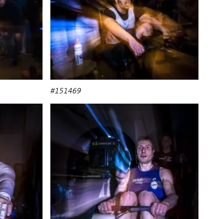
#151469