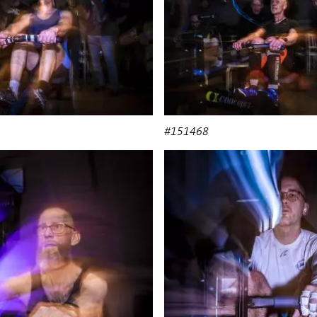
#151468