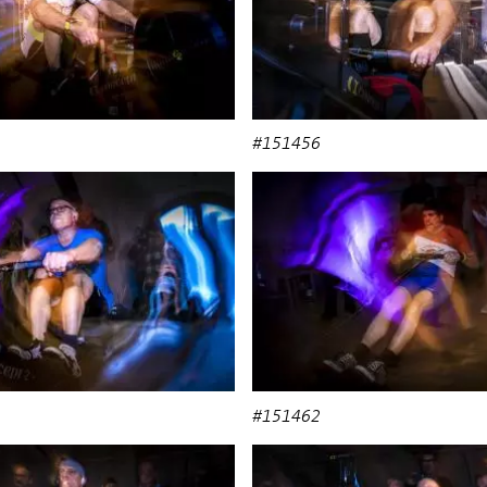
#151456
#151462