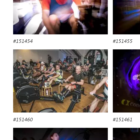
#151454
#151455
#151460
#151461