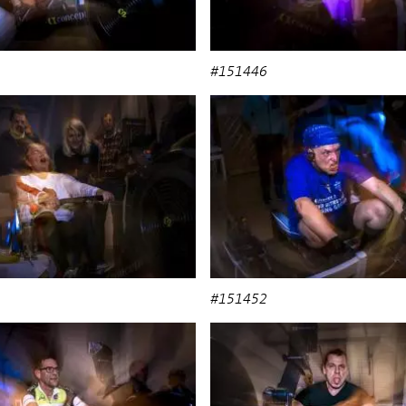
#151446
#151452