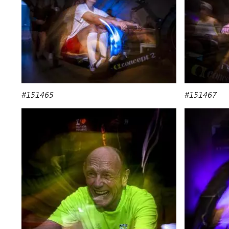
#151465
#151467