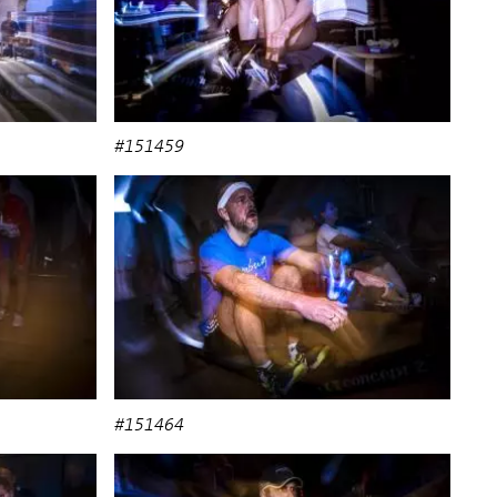
#151459
#151464