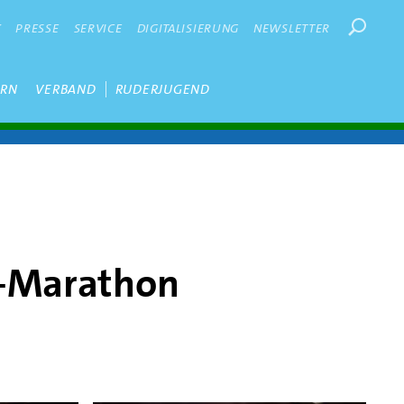
Suchbegr
K
PRESSE
SERVICE
DIGITALISIERUNG
NEWSLETTER
ERN
VERBAND
RUDERJUGEND
o-Marathon