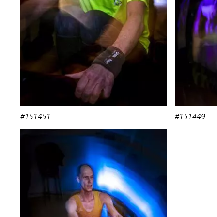
#151451
#151449