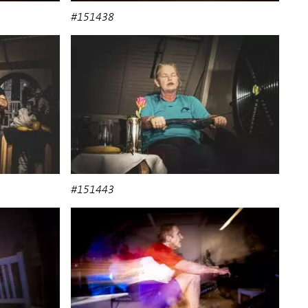
#151438
#151443