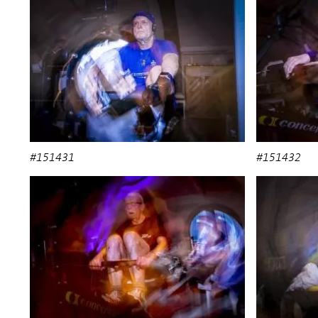
#151431
#151432