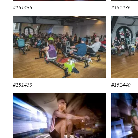
#151435
#151436
#151439
#151440