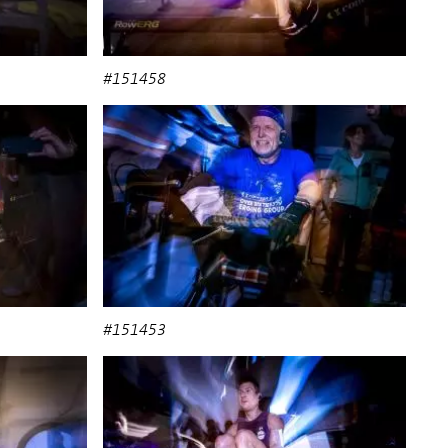
#151458
#151453