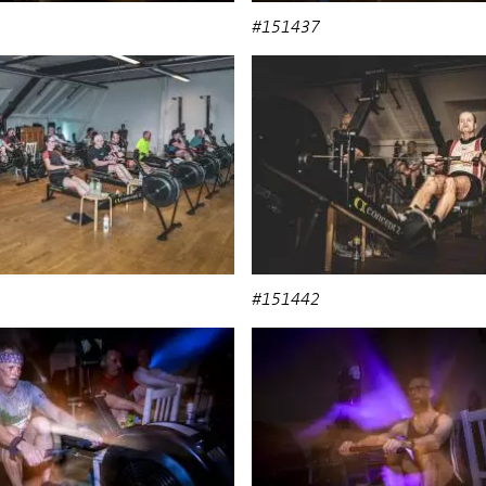
#151437
#151442