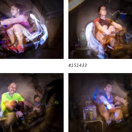
#151433