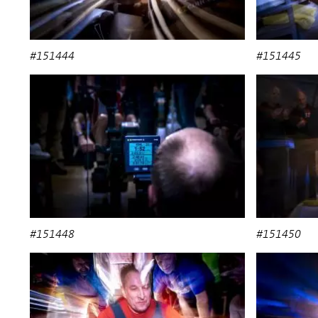
#151444
#151445
#151448
#151450