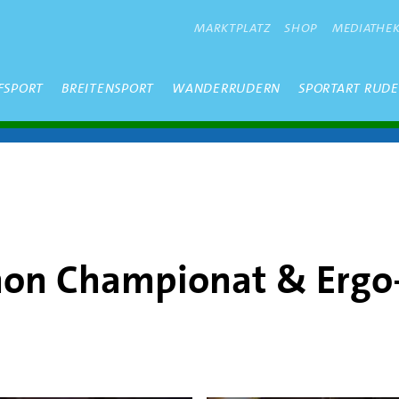
METANAVIGATION
MARKTPLATZ
SHOP
MEDIATHE
FSPORT
BREITENSPORT
WANDERRUDERN
SPORTART RUD
hon Championat & Erg