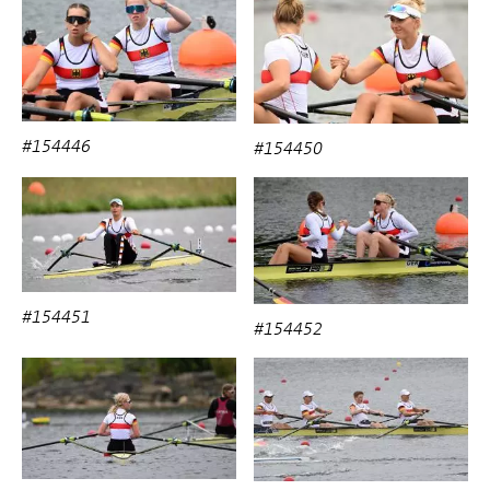
#154446
#154450
#154451
#154452