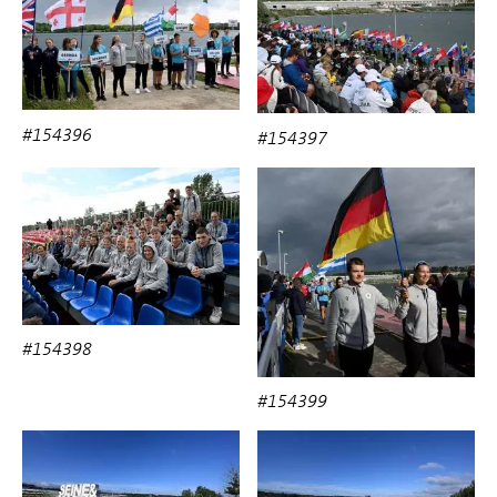
#154396
#154397
#154398
#154399