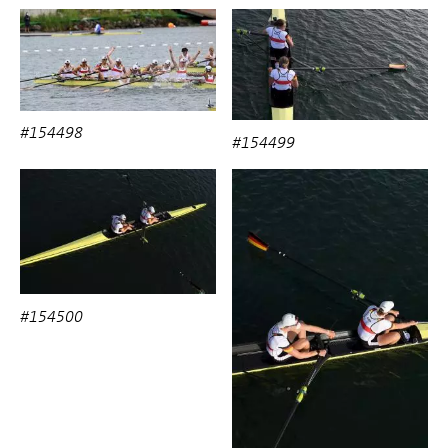
#154498
#154499
#154500