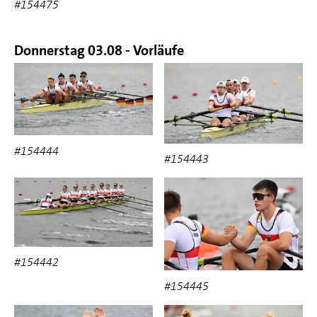
#154475
Donnerstag 03.08 - Vorläufe
#154444
#154443
#154442
#154445