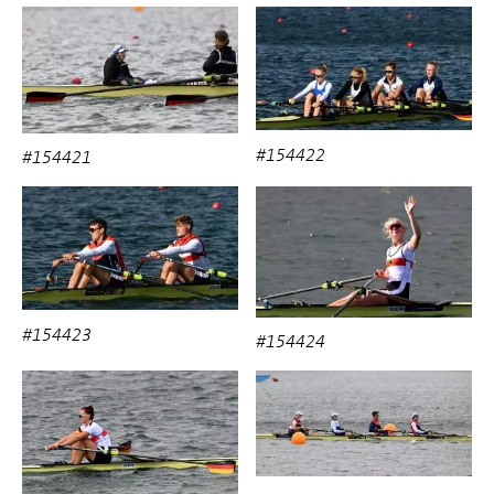
#154422
#154421
#154423
#154424