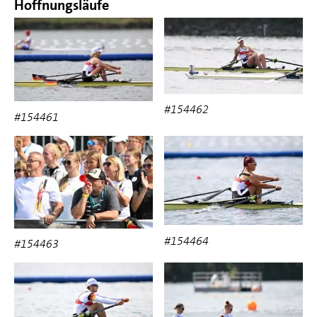
Hoffnungsläufe
#154462
#154461
#154464
#154463