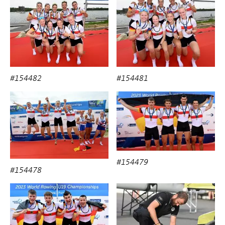
#154482
#154481
#154479
#154478