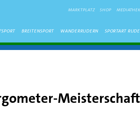
METANAVIGATION
MARKTPLATZ
SHOP
MEDIATHE
FSPORT
BREITENSPORT
WANDERRUDERN
SPORTART RUD
rgometer-Meisterschaf