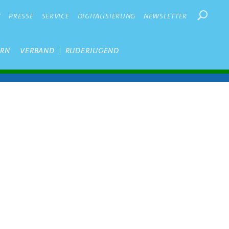
Suchbegr
K
PRESSE
SERVICE
DIGITALISIERUNG
NEWSLETTER
ERN
VERBAND
RUDERJUGEND
t