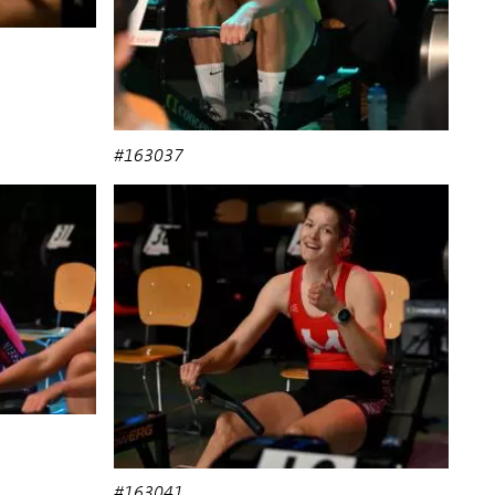
#163037
#163041