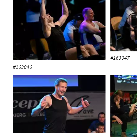
#163047
#163046