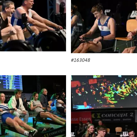
#163048