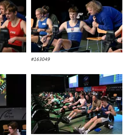
#163049