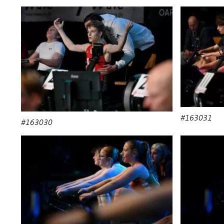
#163031
#163030