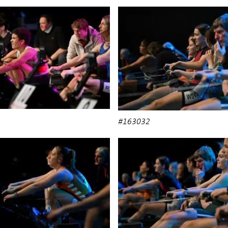
#163032