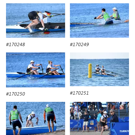
#170248
#170249
#170251
#170250