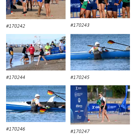
#170243
#170242
#170245
#170244
#170246
#170247