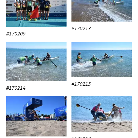
#170213
#170209
#170215
#170214