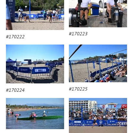
#170223
#170222
#170225
#170224