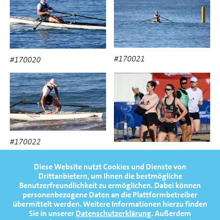
#170021
#170020
#170022
#170023
Diese Website nutzt Cookies und Dienste von
Drittanbietern, um Ihnen die bestmögliche
Benutzerfreundlichkeit zu ermöglichen.
Dabei können
personenbezogene Daten an die Plattformbetreiber
übermittelt werden. Weitere Informationen hierzu finden
Sie in unserer
Datenschutzerklärung
. Außerdem