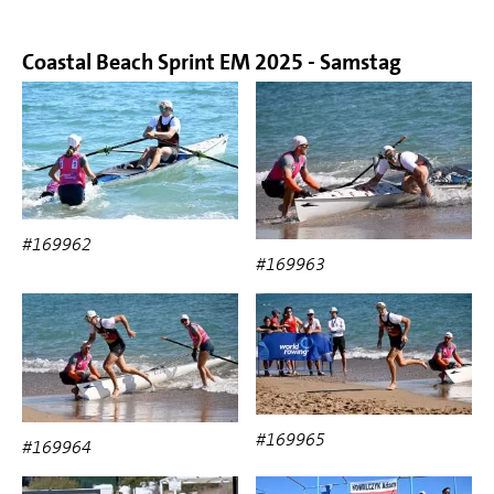
Coastal Beach Sprint EM 2025 - Samstag
#169962
#169963
#169965
#169964