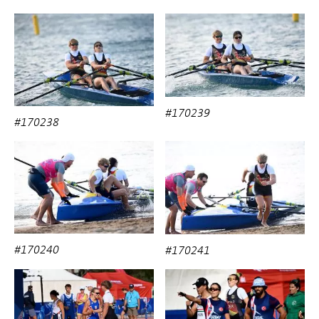
#170239
#170238
#170240
#170241