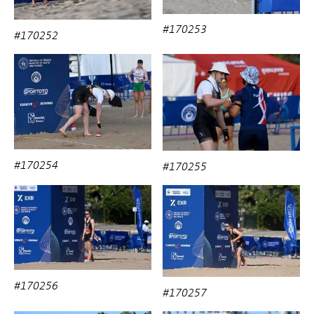
#170253
#170252
#170254
#170255
#170256
#170257