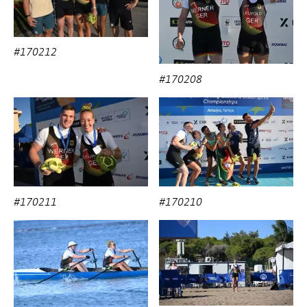
#170212
#170208
#170211
#170210