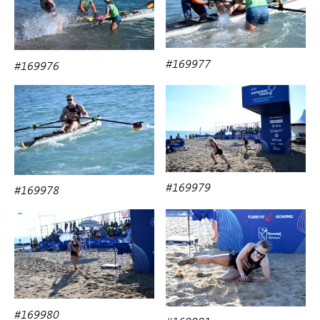
#169977
#169976
#169979
#169978
#169980