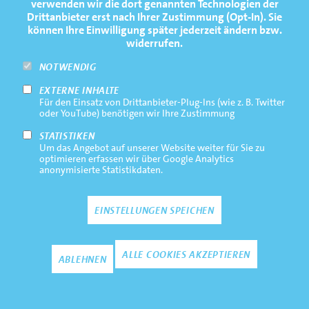
verwenden wir die dort genannten Technologien der
#170025
Drittanbieter erst nach Ihrer Zustimmung (Opt-In). Sie
können Ihre Einwilligung später jederzeit ändern bzw.
#170024
widerrufen.
NOTWENDIG
EXTERNE INHALTE
Für den Einsatz von Drittanbieter-Plug-Ins (wie z. B. Twitter
oder YouTube) benötigen wir Ihre Zustimmung
#170026
STATISTIKEN
Um das Angebot auf unserer Website weiter für Sie zu
optimieren erfassen wir über Google Analytics
#170027
anonymisierte Statistikdaten.
EINSTELLUNGEN SPEICHEN
Zustimmun
ALLE COOKIES AKZEPTIEREN
ABLEHNEN
#170028
#170029