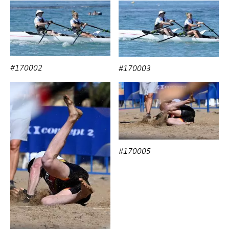
#170002
#170003
#170005