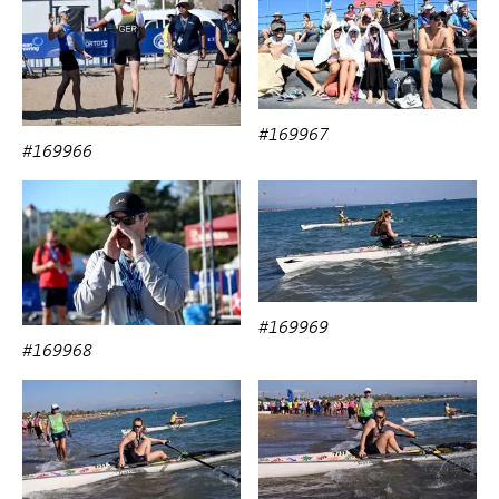
#169967
#169966
#169969
#169968