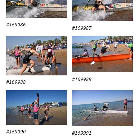
#169986
#169987
#169989
#169988
#169990
#169991