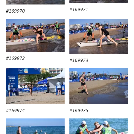
#169971
#169970
#169972
#169973
#169975
#169974