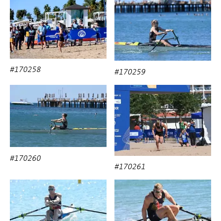
#170258
#170259
#170260
#170261