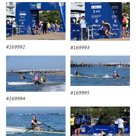
#169992
#169993
#169995
#169994