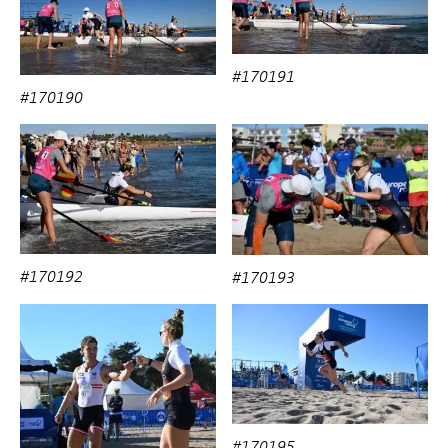
#170191
#170190
#170192
#170193
#170195