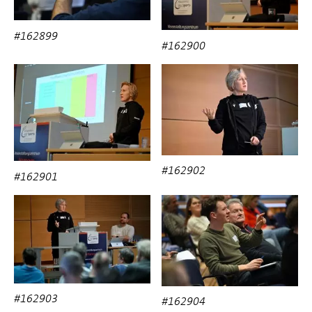
#162899
#162900
#162902
#162901
#162903
#162904