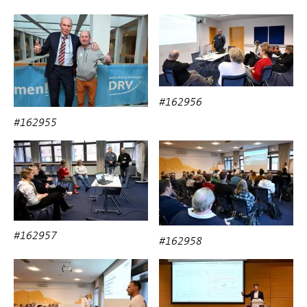
#162956
#162955
#162957
#162958