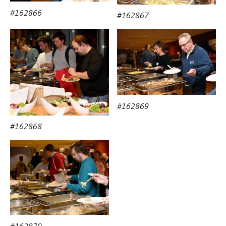
#162866
#162867
#162869
#162868