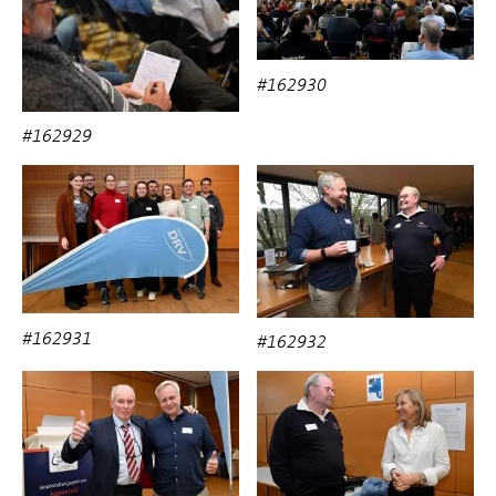
#162930
#162929
#162931
#162932