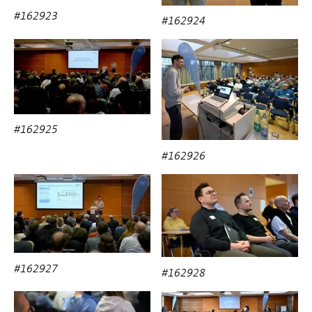
#162923
#162924
#162925
#162926
#162927
#162928