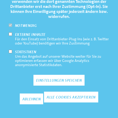
verwenden wir die dort genannten Technologien der
Drittanbieter erst nach Ihrer Zustimmung (Opt-In). Sie
FOOTERNAVIGATION
NEWS
TOP
können Ihre Einwilligung später jederzeit ändern bzw.
widerrufen.
TERMINE
NOTWENDIG
MEDIATHEK
EXTERNE INHALTE
PRESSE
Für den Einsatz von Drittanbieter-Plug-Ins (wie z. B. Twitter
oder YouTube) benötigen wir Ihre Zustimmung
FAQ
STATISTIKEN
NEWSLETTER
Um das Angebot auf unserer Website weiter für Sie zu
optimieren erfassen wir über Google Analytics
anonymisierte Statistikdaten.
Footernavigation
Impressum
Bottom
EINSTELLUNGEN SPEICHEN
Rechtliche Hinweise
Datenschutz
Zustimmun
ALLE COOKIES AKZEPTIEREN
ABLEHNEN
Kontakt