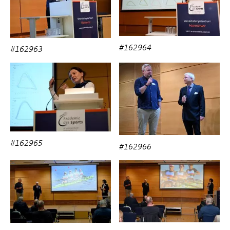
#162964
#162963
#162965
#162966