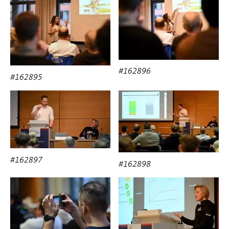
#162896
#162895
#162897
#162898