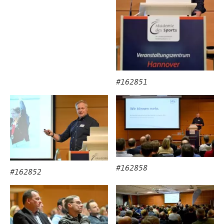
#162851
#162858
#162852