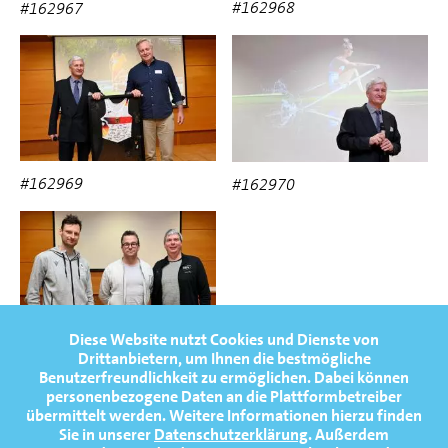
#162968
#162967
#162969
#162970
Diese Website nutzt Cookies und Dienste von
Drittanbietern, um Ihnen die bestmögliche
#162971
Benutzerfreundlichkeit zu ermöglichen.
Dabei können
personenbezogene Daten an die Plattformbetreiber
übermittelt werden. Weitere Informationen hierzu finden
Sie in unserer
Datenschutzerklärung
. Außerdem