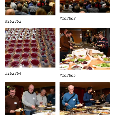
#162863
#162862
#162864
#162865