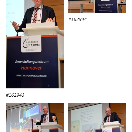
#162944
#162943