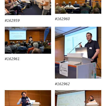
#162960
#162959
#162961
#162962