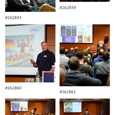
#162859
#162843
#162860
#162861