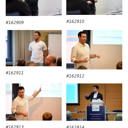
#162910
#162909
#162911
#162912
#162913
#162914