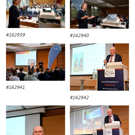
#162939
#162940
#162941
#162942