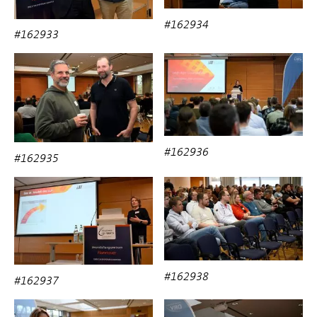
#162934
#162933
#162936
#162935
#162938
#162937