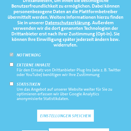
Drittanbietern, um Ihnen die bestmögliche
Benutzerfreundlichkeit zu ermöglichen.
Dabei können
TERMINE
personenbezogene Daten an die Plattformbetreiber
übermittelt werden. Weitere Informationen hierzu finden
MEDIATHEK
Sie in unserer
Datenschutzerklärung
. Außerdem
PRESSE
verwenden wir die dort genannten Technologien der
Drittanbieter erst nach Ihrer Zustimmung (Opt-In). Sie
FAQ
können Ihre Einwilligung später jederzeit ändern bzw.
widerrufen.
NEWSLETTER
NOTWENDIG
EXTERNE INHALTE
Footernavigation
Impressum
Für den Einsatz von Drittanbieter-Plug-Ins (wie z. B. Twitter
Bottom
oder YouTube) benötigen wir Ihre Zustimmung
Rechtliche Hinweise
STATISTIKEN
Um das Angebot auf unserer Website weiter für Sie zu
Datenschutz
optimieren erfassen wir über Google Analytics
anonymisierte Statistikdaten.
Kontakt
EINSTELLUNGEN SPEICHEN