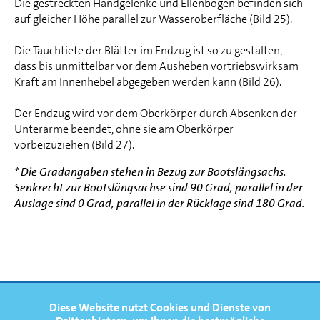
Die gestreckten Handgelenke und Ellenbogen befinden sich
auf gleicher Höhe parallel zur Wasseroberfläche (Bild 25).
Die Tauchtiefe der Blätter im Endzug ist so zu gestalten,
dass bis unmittelbar vor dem Ausheben vortriebswirksam
Kraft am Innenhebel abgegeben werden kann (Bild 26).
Der Endzug wird vor dem Oberkörper durch Absenken der
Unterarme beendet, ohne sie am Oberkörper
vorbeizuziehen (Bild 27).
* Die Gradangaben stehen in Bezug zur Bootslängsachs.
Senkrecht zur Bootslängsachse sind 90 Grad, parallel in der
Auslage sind 0 Grad, parallel in der Rücklage sind 180 Grad.
FOOTERNAVIGATION
Diese Website nutzt Cookies und Dienste von
NEWS
TOP