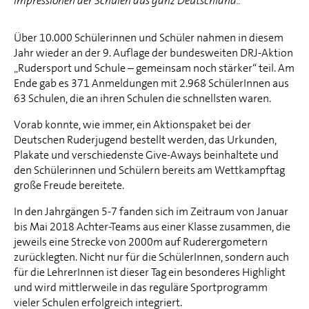
Impressionen der Schulen aus ganz Deutschland..
Über 10.000 Schülerinnen und Schüler nahmen in diesem
Jahr wieder an der 9. Auflage der bundesweiten DRJ-Aktion
„Rudersport und Schule – gemeinsam noch stärker“ teil. Am
Ende gab es 371 Anmeldungen mit 2.968 SchülerInnen aus
63 Schulen, die an ihren Schulen die schnellsten waren.
Vorab konnte, wie immer, ein Aktionspaket bei der
Deutschen Ruderjugend bestellt werden, das Urkunden,
Plakate und verschiedenste Give-Aways beinhaltete und
den Schülerinnen und Schülern bereits am Wettkampftag
große Freude bereitete.
In den Jahrgängen 5-7 fanden sich im Zeitraum von Januar
bis Mai 2018 Achter-Teams aus einer Klasse zusammen, die
jeweils eine Strecke von 2000m auf Ruderergometern
zurücklegten. Nicht nur für die SchülerInnen, sondern auch
für die LehrerInnen ist dieser Tag ein besonderes Highlight
und wird mittlerweile in das reguläre Sportprogramm
vieler Schulen erfolgreich integriert.