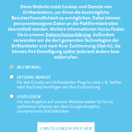
FOOTERNAVIGATION
Diese Website nutzt Cookies und Dienste von
NEWS
TOP
Drittanbietern, um Ihnen die bestmögliche
Benutzerfreundlichkeit zu ermöglichen.
Dabei können
TERMINE
personenbezogene Daten an die Plattformbetreiber
übermittelt werden. Weitere Informationen hierzu finden
MEDIATHEK
Sie in unserer
Datenschutzerklärung
. Außerdem
PRESSE
verwenden wir die dort genannten Technologien der
Drittanbieter erst nach Ihrer Zustimmung (Opt-In). Sie
FAQ
können Ihre Einwilligung später jederzeit ändern bzw.
widerrufen.
NEWSLETTER
NOTWENDIG
EXTERNE INHALTE
Footernavigation
Impressum
Für den Einsatz von Drittanbieter-Plug-Ins (wie z. B. Twitter
Bottom
oder YouTube) benötigen wir Ihre Zustimmung
Rechtliche Hinweise
STATISTIKEN
Um das Angebot auf unserer Website weiter für Sie zu
Datenschutz
optimieren erfassen wir über Google Analytics
anonymisierte Statistikdaten.
Kontakt
EINSTELLUNGEN SPEICHEN