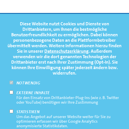
FOOTERNAVIGATION
Diese Website nutzt Cookies und Dienste von
NEWS
TOP
Drittanbietern, um Ihnen die bestmögliche
Benutzerfreundlichkeit zu ermöglichen.
Dabei können
TERMINE
personenbezogene Daten an die Plattformbetreiber
übermittelt werden. Weitere Informationen hierzu finden
MEDIATHEK
Sie in unserer
Datenschutzerklärung
. Außerdem
PRESSE
verwenden wir die dort genannten Technologien der
Drittanbieter erst nach Ihrer Zustimmung (Opt-In). Sie
FAQ
können Ihre Einwilligung später jederzeit ändern bzw.
widerrufen.
NEWSLETTER
NOTWENDIG
EXTERNE INHALTE
Footernavigation
Impressum
Für den Einsatz von Drittanbieter-Plug-Ins (wie z. B. Twitter
Bottom
oder YouTube) benötigen wir Ihre Zustimmung
Rechtliche Hinweise
STATISTIKEN
Um das Angebot auf unserer Website weiter für Sie zu
Datenschutz
optimieren erfassen wir über Google Analytics
anonymisierte Statistikdaten.