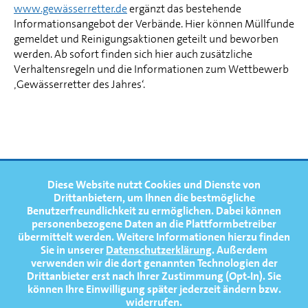
www.gewässerretter.de
ergänzt das bestehende
Informationsangebot der Verbände. Hier können Müllfunde
gemeldet und Reinigungsaktionen geteilt und beworben
werden. Ab sofort finden sich hier auch zusätzliche
Verhaltensregeln und die Informationen zum Wettbewerb
‚Gewässerretter des Jahres‘.
FOOTERNAVIGATION
Diese Website nutzt Cookies und Dienste von
NEWS
TOP
Drittanbietern, um Ihnen die bestmögliche
Benutzerfreundlichkeit zu ermöglichen.
Dabei können
TERMINE
personenbezogene Daten an die Plattformbetreiber
übermittelt werden. Weitere Informationen hierzu finden
MEDIATHEK
Sie in unserer
Datenschutzerklärung
. Außerdem
PRESSE
verwenden wir die dort genannten Technologien der
Drittanbieter erst nach Ihrer Zustimmung (Opt-In). Sie
FAQ
können Ihre Einwilligung später jederzeit ändern bzw.
widerrufen.