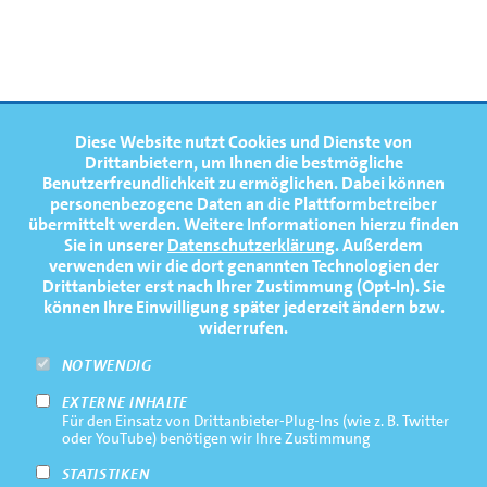
FOOTERNAVIGATION
Diese Website nutzt Cookies und Dienste von
NEWS
TOP
Drittanbietern, um Ihnen die bestmögliche
Benutzerfreundlichkeit zu ermöglichen.
Dabei können
TERMINE
personenbezogene Daten an die Plattformbetreiber
übermittelt werden. Weitere Informationen hierzu finden
MEDIATHEK
Sie in unserer
Datenschutzerklärung
. Außerdem
PRESSE
verwenden wir die dort genannten Technologien der
Drittanbieter erst nach Ihrer Zustimmung (Opt-In). Sie
FAQ
können Ihre Einwilligung später jederzeit ändern bzw.
widerrufen.
NEWSLETTER
NOTWENDIG
EXTERNE INHALTE
Footernavigation
Impressum
Für den Einsatz von Drittanbieter-Plug-Ins (wie z. B. Twitter
Bottom
oder YouTube) benötigen wir Ihre Zustimmung
Rechtliche Hinweise
STATISTIKEN