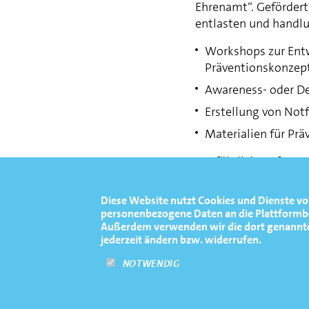
Ehrenamt“. Geförder
entlasten und handlu
Workshops zur Entw
Präventionskonzep
Awareness- oder D
Erstellung von Notf
Materialien für Prä
Ausführliche Informa
Ehrenamt unter
http
ehrenamt.de/mikrof
Diese Website nutzt Cookies und Dienste vo
personenbezogene Daten an die Plattformbet
Außerdem verwenden wir die dort genannten 
jederzeit ändern bzw. widerrufen.
NOTWENDIG