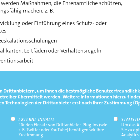
t werden Maßnahmen, die Ehrenamtliche schützen,
ngsfähig machen, z. B.:
icklung oder Einführung eines Schutz- oder
tes
eeskalationsschulungen
allkarten, Leitfäden oder Verhaltensregeln
ventionsarbeit
tionen bei Deutsche Stiftung für Engagement und
s://www.deutsche-stiftung-engagement-und-
oerderprogramm/
n Drittanbietern, um Ihnen die bestmögliche Benutzerfreundlichk
reiber übermittelt werden. Weitere Informationen hierzu finden
Technologien der Drittanbieter erst nach Ihrer Zustimmung (Opt-
EXTERNE INHALTE
STATISTI
Für den Einsatz von Drittanbieter-Plug-Ins (wie
Um das An
z. B. Twitter oder YouTube) benötigen wir Ihre
Sie zu op
Zustimmung
Analytics