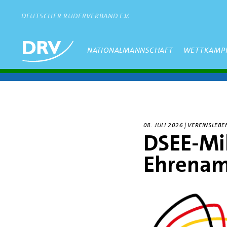
Direkt
zum
DEUTSCHER RUDERVERBAND E.V.
Inhalt
Hauptmenü
NATIONALMANNSCHAFT
WETTKAMP
08. JULI 2026 | VEREINSL
DSEE-Mi
Ehrenam