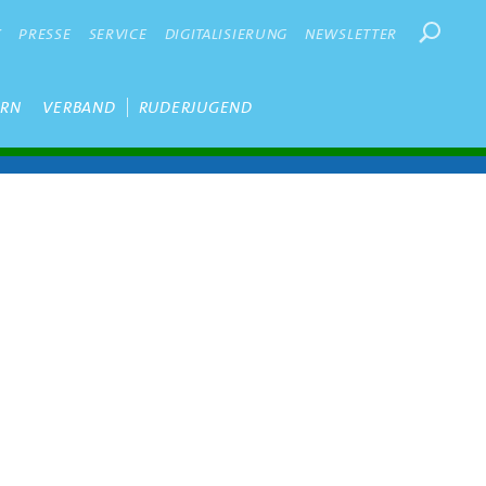
Suchbegr
K
PRESSE
SERVICE
DIGITALISIERUNG
NEWSLETTER
ERN
VERBAND
RUDERJUGEND