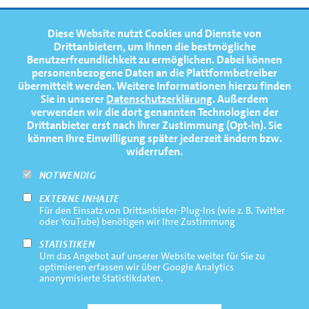
FOOTERNAVIGATION
Diese Website nutzt Cookies und Dienste von
NEWS
TOP
Drittanbietern, um Ihnen die bestmögliche
Benutzerfreundlichkeit zu ermöglichen.
Dabei können
TERMINE
personenbezogene Daten an die Plattformbetreiber
übermittelt werden. Weitere Informationen hierzu finden
MEDIATHEK
Sie in unserer
Datenschutzerklärung
. Außerdem
PRESSE
verwenden wir die dort genannten Technologien der
Drittanbieter erst nach Ihrer Zustimmung (Opt-In). Sie
FAQ
können Ihre Einwilligung später jederzeit ändern bzw.
widerrufen.
NEWSLETTER
NOTWENDIG
EXTERNE INHALTE
Footernavigation
Impressum
Für den Einsatz von Drittanbieter-Plug-Ins (wie z. B. Twitter
Bottom
oder YouTube) benötigen wir Ihre Zustimmung
Rechtliche Hinweise
STATISTIKEN
Um das Angebot auf unserer Website weiter für Sie zu
Datenschutz
optimieren erfassen wir über Google Analytics
anonymisierte Statistikdaten.
Kontakt