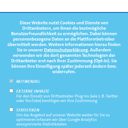
FOOTERNAVIGATION
Diese Website nutzt Cookies und Dienste von
NEWS
TOP
Drittanbietern, um Ihnen die bestmögliche
Benutzerfreundlichkeit zu ermöglichen.
Dabei können
TERMINE
personenbezogene Daten an die Plattformbetreiber
übermittelt werden. Weitere Informationen hierzu finden
MEDIATHEK
Sie in unserer
Datenschutzerklärung
. Außerdem
PRESSE
verwenden wir die dort genannten Technologien der
Drittanbieter erst nach Ihrer Zustimmung (Opt-In). Sie
FAQ
können Ihre Einwilligung später jederzeit ändern bzw.
widerrufen.
NEWSLETTER
NOTWENDIG
EXTERNE INHALTE
Footernavigation
Impressum
Für den Einsatz von Drittanbieter-Plug-Ins (wie z. B. Twitter
Bottom
oder YouTube) benötigen wir Ihre Zustimmung
Rechtliche Hinweise
STATISTIKEN
Um das Angebot auf unserer Website weiter für Sie zu
Datenschutz
optimieren erfassen wir über Google Analytics
anonymisierte Statistikdaten.
Kontakt