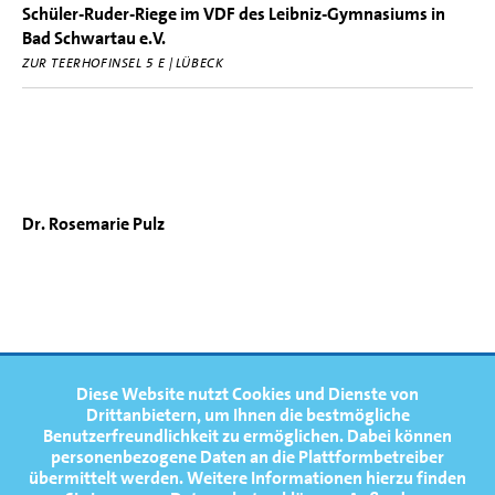
Schüler-Ruder-Riege im VDF des Leibniz-Gymnasiums in
Bad Schwartau e.V.
ZUR TEERHOFINSEL 5 E | LÜBECK
Dr. Rosemarie Pulz
FOOTERNAVIGATION
Diese Website nutzt Cookies und Dienste von
NEWS
TOP
Drittanbietern, um Ihnen die bestmögliche
Benutzerfreundlichkeit zu ermöglichen.
Dabei können
TERMINE
personenbezogene Daten an die Plattformbetreiber
übermittelt werden. Weitere Informationen hierzu finden
MEDIATHEK