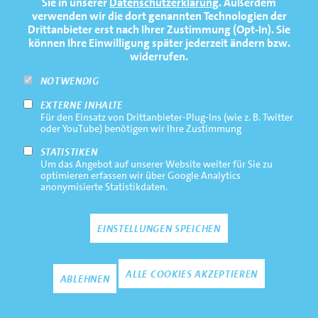
Sie in unserer
Datenschutzerklärung
. Außerdem
PRESSE
verwenden wir die dort genannten Technologien der
Drittanbieter erst nach Ihrer Zustimmung (Opt-In). Sie
FAQ
können Ihre Einwilligung später jederzeit ändern bzw.
widerrufen.
NEWSLETTER
NOTWENDIG
EXTERNE INHALTE
Footernavigation
Impressum
Für den Einsatz von Drittanbieter-Plug-Ins (wie z. B. Twitter
Bottom
oder YouTube) benötigen wir Ihre Zustimmung
Rechtliche Hinweise
STATISTIKEN
Um das Angebot auf unserer Website weiter für Sie zu
Datenschutz
optimieren erfassen wir über Google Analytics
anonymisierte Statistikdaten.
Kontakt
EINSTELLUNGEN SPEICHEN
Zustimmun
ALLE COOKIES AKZEPTIEREN
ABLEHNEN