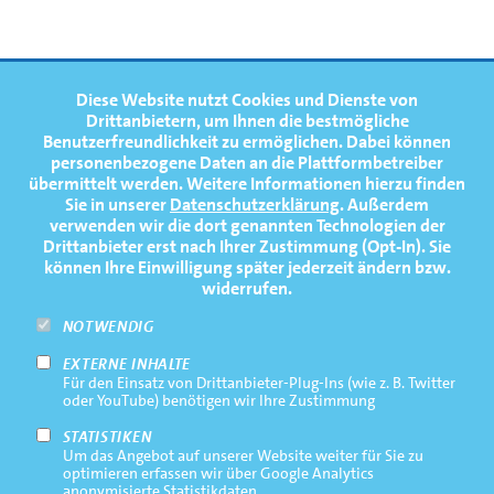
FOOTERNAVIGATION
Diese Website nutzt Cookies und Dienste von
NEWS
TOP
Drittanbietern, um Ihnen die bestmögliche
Benutzerfreundlichkeit zu ermöglichen.
Dabei können
TERMINE
personenbezogene Daten an die Plattformbetreiber
übermittelt werden. Weitere Informationen hierzu finden
MEDIATHEK
Sie in unserer
Datenschutzerklärung
. Außerdem
PRESSE
verwenden wir die dort genannten Technologien der
Drittanbieter erst nach Ihrer Zustimmung (Opt-In). Sie
FAQ
können Ihre Einwilligung später jederzeit ändern bzw.
widerrufen.
NEWSLETTER
NOTWENDIG
EXTERNE INHALTE
Footernavigation
Impressum
Für den Einsatz von Drittanbieter-Plug-Ins (wie z. B. Twitter
Bottom
oder YouTube) benötigen wir Ihre Zustimmung
Rechtliche Hinweise
STATISTIKEN
Um das Angebot auf unserer Website weiter für Sie zu
Datenschutz
optimieren erfassen wir über Google Analytics
anonymisierte Statistikdaten.