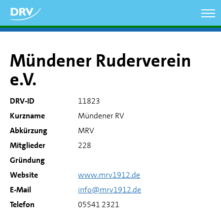
Direkt
zum
Inhalt
Mündener Ruderverein
e.V.
DRV-ID
11823
Kurzname
Mündener RV
Abkürzung
MRV
Mitglieder
228
Gründung
Website
www.mrv1912.de
E-Mail
info@mrv1912.de
Telefon
05541 2321