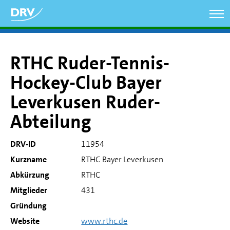
Direkt
zum
Inhalt
RTHC Ruder-Tennis-
Hockey-Club Bayer
Leverkusen Ruder-
Abteilung
DRV-ID
11954
Kurzname
RTHC Bayer Leverkusen
Abkürzung
RTHC
Mitglieder
431
Gründung
Website
www.rthc.de