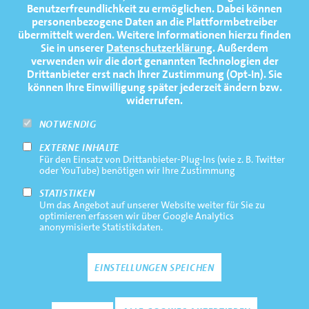
Benutzerfreundlichkeit zu ermöglichen.
Dabei können
TERMINE
personenbezogene Daten an die Plattformbetreiber
übermittelt werden. Weitere Informationen hierzu finden
MEDIATHEK
Sie in unserer
Datenschutzerklärung
. Außerdem
PRESSE
verwenden wir die dort genannten Technologien der
Drittanbieter erst nach Ihrer Zustimmung (Opt-In). Sie
FAQ
können Ihre Einwilligung später jederzeit ändern bzw.
widerrufen.
NEWSLETTER
NOTWENDIG
EXTERNE INHALTE
Footernavigation
Impressum
Für den Einsatz von Drittanbieter-Plug-Ins (wie z. B. Twitter
Bottom
oder YouTube) benötigen wir Ihre Zustimmung
Rechtliche Hinweise
STATISTIKEN
Um das Angebot auf unserer Website weiter für Sie zu
Datenschutz
optimieren erfassen wir über Google Analytics
anonymisierte Statistikdaten.
Kontakt
EINSTELLUNGEN SPEICHEN