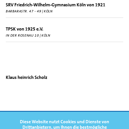
SRV Friedrich-Wilhelm-Gymnasium Köln von 1921
BARBARASTR. 47 - 49 | KÖLN
TPSK von 1925 e.V.
IN DER ROSENAU 10 | KÖLN
Klaus heinrich Scholz
FOOTERNAVIGATION
Diese Website nutzt Cookies und Dienste von
NEWS
TOP
Drittanbietern, um Ihnen die bestmögliche