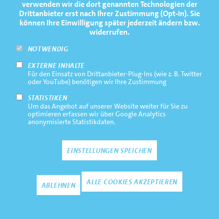
PRESSE
verwenden wir die dort genannten Technologien der
Drittanbieter erst nach Ihrer Zustimmung (Opt-In). Sie
FAQ
können Ihre Einwilligung später jederzeit ändern bzw.
widerrufen.
NEWSLETTER
NOTWENDIG
EXTERNE INHALTE
Footernavigation
Impressum
Für den Einsatz von Drittanbieter-Plug-Ins (wie z. B. Twitter
Bottom
oder YouTube) benötigen wir Ihre Zustimmung
Rechtliche Hinweise
STATISTIKEN
Um das Angebot auf unserer Website weiter für Sie zu
Datenschutz
optimieren erfassen wir über Google Analytics
anonymisierte Statistikdaten.
Kontakt
EINSTELLUNGEN SPEICHEN
Zustimmun
ALLE COOKIES AKZEPTIEREN
ABLEHNEN