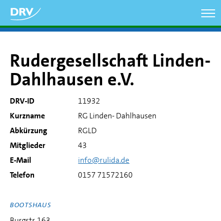
Direkt
zum
Inhalt
Rudergesellschaft Linden-
Dahlhausen e.V.
DRV-ID
11932
Kurzname
RG Linden- Dahlhausen
Abkürzung
RGLD
Mitglieder
43
E-Mail
info@rulida.de
Telefon
0157 71572160
BOOTSHAUS
Burgstr. 163