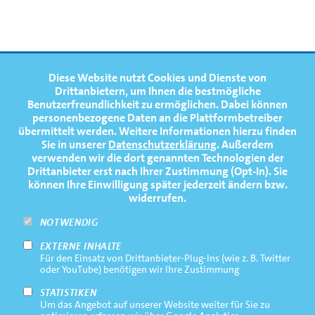
FOOTERNAVIGATION
Diese Website nutzt Cookies und Dienste von
NEWS
TOP
Drittanbietern, um Ihnen die bestmögliche
Benutzerfreundlichkeit zu ermöglichen.
Dabei können
TERMINE
personenbezogene Daten an die Plattformbetreiber
übermittelt werden. Weitere Informationen hierzu finden
MEDIATHEK
Sie in unserer
Datenschutzerklärung
. Außerdem
PRESSE
verwenden wir die dort genannten Technologien der
Drittanbieter erst nach Ihrer Zustimmung (Opt-In). Sie
FAQ
können Ihre Einwilligung später jederzeit ändern bzw.
widerrufen.
NEWSLETTER
NOTWENDIG
EXTERNE INHALTE
Footernavigation
Impressum
Für den Einsatz von Drittanbieter-Plug-Ins (wie z. B. Twitter
Bottom
oder YouTube) benötigen wir Ihre Zustimmung
Rechtliche Hinweise
STATISTIKEN
Um das Angebot auf unserer Website weiter für Sie zu
Datenschutz