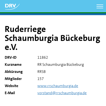
Direkt
zum
Inhalt
Ruderriege
Schaumburgia Bückeburg
e.V.
DRV-ID
11862
Kurzname
RR Schaumburgia Bückeburg
Abkürzung
RRSB
Mitglieder
157
Website
www.rrschaumburgia.de
E-Mail
vorstand@rrschaumburgia.de