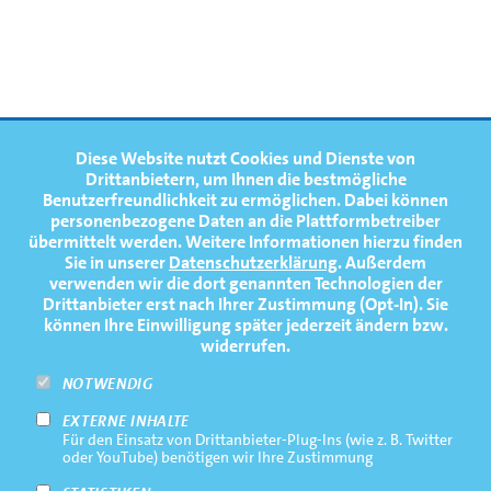
FOOTERNAVIGATION
Diese Website nutzt Cookies und Dienste von
NEWS
TOP
Drittanbietern, um Ihnen die bestmögliche
Benutzerfreundlichkeit zu ermöglichen.
Dabei können
TERMINE
personenbezogene Daten an die Plattformbetreiber
übermittelt werden. Weitere Informationen hierzu finden
MEDIATHEK
Sie in unserer
Datenschutzerklärung
. Außerdem
PRESSE
verwenden wir die dort genannten Technologien der
Drittanbieter erst nach Ihrer Zustimmung (Opt-In). Sie
FAQ
können Ihre Einwilligung später jederzeit ändern bzw.
widerrufen.
NEWSLETTER
NOTWENDIG
EXTERNE INHALTE
Footernavigation
Impressum
Für den Einsatz von Drittanbieter-Plug-Ins (wie z. B. Twitter
Bottom
oder YouTube) benötigen wir Ihre Zustimmung
Rechtliche Hinweise