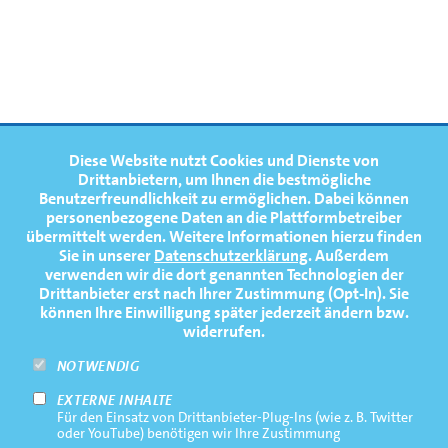
FOOTERNAVIGATION
Diese Website nutzt Cookies und Dienste von
NEWS
TOP
Drittanbietern, um Ihnen die bestmögliche
Benutzerfreundlichkeit zu ermöglichen.
Dabei können
TERMINE
personenbezogene Daten an die Plattformbetreiber
übermittelt werden. Weitere Informationen hierzu finden
MEDIATHEK
Sie in unserer
Datenschutzerklärung
. Außerdem
PRESSE
verwenden wir die dort genannten Technologien der
Drittanbieter erst nach Ihrer Zustimmung (Opt-In). Sie
FAQ
können Ihre Einwilligung später jederzeit ändern bzw.
widerrufen.
NEWSLETTER
NOTWENDIG
EXTERNE INHALTE
Footernavigation
Impressum
Für den Einsatz von Drittanbieter-Plug-Ins (wie z. B. Twitter
Bottom
oder YouTube) benötigen wir Ihre Zustimmung