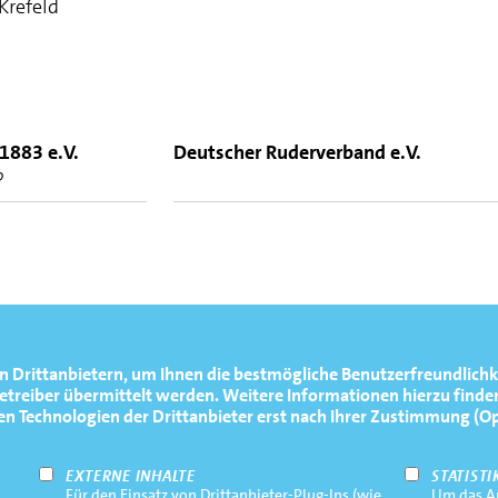
Krefeld
1883 e.V.
Deutscher Ruderverband e.V.
D
ld.com/
n Drittanbietern, um Ihnen die bestmögliche Benutzerfreundlichk
reiber übermittelt werden. Weitere Informationen hierzu finden
Technologien der Drittanbieter erst nach Ihrer Zustimmung (Opt-
EXTERNE INHALTE
STATISTI
Für den Einsatz von Drittanbieter-Plug-Ins (wie
Um das An