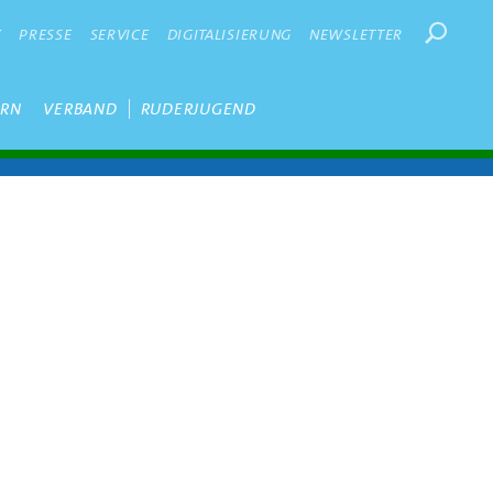
Suchbegr
K
PRESSE
SERVICE
DIGITALISIERUNG
NEWSLETTER
ERN
VERBAND
RUDERJUGEND