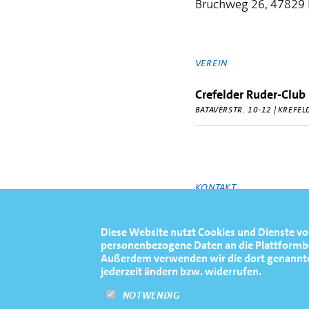
Bruchweg 26, 47829 
VEREIN
Crefelder Ruder-Club 
BATAVERSTR. 10-12 | KREFEL
KONTAKT
https://regattakrefe
Diese Website nutzt Cookies und Dienste vo
personenbezogene Daten an die Plattformbet
Außerdem verwenden wir die dort genannten 
jederzeit ändern bzw. widerrufen.
NOTWENDIG