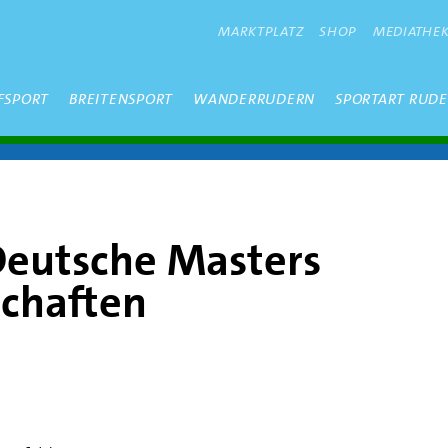
METANAVIGATION
MARKTPLATZ
SHOP
MEDIATHE
FSPORT
BREITENSPORT
WANDERRUDERN
SPORTART RUD
Deutsche Masters
schaften