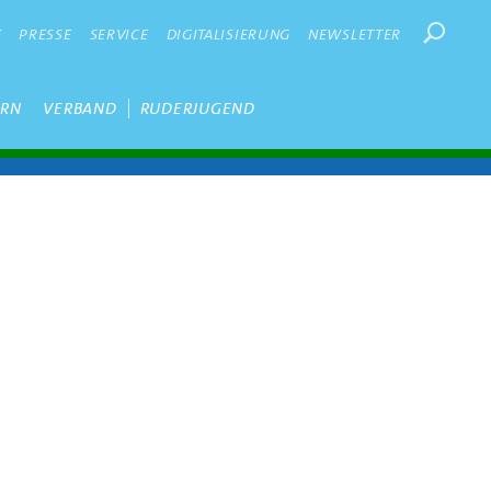
Suchbegr
K
PRESSE
SERVICE
DIGITALISIERUNG
NEWSLETTER
ERN
VERBAND
RUDERJUGEND