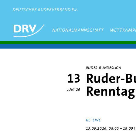
Direkt
zum
DEUTSCHER RUDERVERBAND E.V.
Inhalt
Hauptmenü
NATIONALMANNSCHAFT
WETTKAMP
RUDER-BUNDESLIGA
Ruder-Bu
13
Renntag
JUNI 26
RE-LIVE
13.06.2026, 08:00 – 18:0