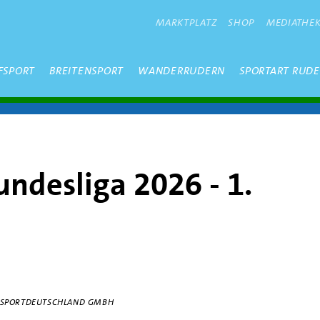
METANAVIGATION
MARKTPLATZ
SHOP
MEDIATHE
FSPORT
BREITENSPORT
WANDERRUDERN
SPORTART RUD
ndesliga 2026 - 1.
0 | SPORTDEUTSCHLAND GMBH