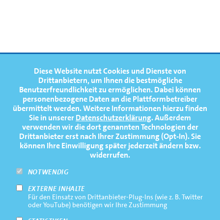
FOOTERNAVIGATION
Diese Website nutzt Cookies und Dienste von
NEWS
TOP
Drittanbietern, um Ihnen die bestmögliche
Benutzerfreundlichkeit zu ermöglichen.
Dabei können
TERMINE
personenbezogene Daten an die Plattformbetreiber
übermittelt werden. Weitere Informationen hierzu finden
MEDIATHEK
Sie in unserer
Datenschutzerklärung
. Außerdem
PRESSE
verwenden wir die dort genannten Technologien der
Drittanbieter erst nach Ihrer Zustimmung (Opt-In). Sie
FAQ
können Ihre Einwilligung später jederzeit ändern bzw.
widerrufen.
NEWSLETTER
NOTWENDIG
EXTERNE INHALTE
Footernavigation
Impressum
Für den Einsatz von Drittanbieter-Plug-Ins (wie z. B. Twitter
Bottom
oder YouTube) benötigen wir Ihre Zustimmung
Rechtliche Hinweise