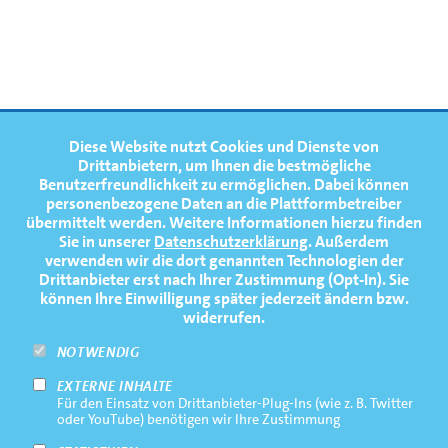
FOOTERNAVIGATION
Diese Website nutzt Cookies und Dienste von
NEWS
TOP
Drittanbietern, um Ihnen die bestmögliche
Benutzerfreundlichkeit zu ermöglichen.
Dabei können
TERMINE
personenbezogene Daten an die Plattformbetreiber
übermittelt werden. Weitere Informationen hierzu finden
MEDIATHEK
Sie in unserer
Datenschutzerklärung
. Außerdem
PRESSE
verwenden wir die dort genannten Technologien der
Drittanbieter erst nach Ihrer Zustimmung (Opt-In). Sie
FAQ
können Ihre Einwilligung später jederzeit ändern bzw.
widerrufen.
NEWSLETTER
NOTWENDIG
EXTERNE INHALTE
Footernavigation
Impressum
Für den Einsatz von Drittanbieter-Plug-Ins (wie z. B. Twitter
Bottom
oder YouTube) benötigen wir Ihre Zustimmung
Rechtliche Hinweise