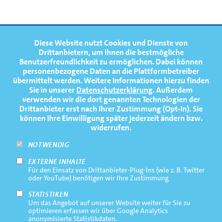
FOOTERNAVIGATION
Diese Website nutzt Cookies und Dienste von
NEWS
TOP
Drittanbietern, um Ihnen die bestmögliche
Benutzerfreundlichkeit zu ermöglichen.
Dabei können
TERMINE
personenbezogene Daten an die Plattformbetreiber
übermittelt werden. Weitere Informationen hierzu finden
MEDIATHEK
Sie in unserer
Datenschutzerklärung
. Außerdem
PRESSE
verwenden wir die dort genannten Technologien der
Drittanbieter erst nach Ihrer Zustimmung (Opt-In). Sie
FAQ
können Ihre Einwilligung später jederzeit ändern bzw.
widerrufen.
NEWSLETTER
NOTWENDIG
EXTERNE INHALTE
Footernavigation
Impressum
Für den Einsatz von Drittanbieter-Plug-Ins (wie z. B. Twitter
Bottom
oder YouTube) benötigen wir Ihre Zustimmung
Rechtliche Hinweise
STATISTIKEN
Um das Angebot auf unserer Website weiter für Sie zu
Datenschutz
optimieren erfassen wir über Google Analytics
anonymisierte Statistikdaten.