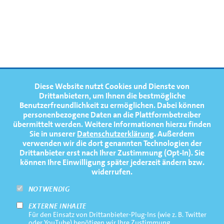
FOOTERNAVIGATION
Diese Website nutzt Cookies und Dienste von
NEWS
TOP
Drittanbietern, um Ihnen die bestmögliche
Benutzerfreundlichkeit zu ermöglichen.
Dabei können
TERMINE
personenbezogene Daten an die Plattformbetreiber
übermittelt werden. Weitere Informationen hierzu finden
MEDIATHEK
Sie in unserer
Datenschutzerklärung
. Außerdem
PRESSE
verwenden wir die dort genannten Technologien der
Drittanbieter erst nach Ihrer Zustimmung (Opt-In). Sie
FAQ
können Ihre Einwilligung später jederzeit ändern bzw.
widerrufen.
NEWSLETTER
NOTWENDIG
EXTERNE INHALTE
Footernavigation
Impressum
Für den Einsatz von Drittanbieter-Plug-Ins (wie z. B. Twitter
Bottom
oder YouTube) benötigen wir Ihre Zustimmung