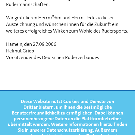
Rudermannschaften.
Wir gratulieren Herrn Öhm und Herrn Ueck zu dieser
Auszeichnung und wünschen ihnen für die Zukunft ein
weiteres erfolgreiches Wirken zum Wohle des Rudersports.
Hameln, den 27.09.2006
Helmut Griep
Vorsitzender des Deutschen Ruderverbandes
FOOTERNAVIGATION
Diese Website nutzt Cookies und Dienste von
NEWS
TOP
Drittanbietern, um Ihnen die bestmögliche
Benutzerfreundlichkeit zu ermöglichen.
Dabei können
TERMINE
personenbezogene Daten an die Plattformbetreiber
übermittelt werden. Weitere Informationen hierzu finden
MEDIATHEK
Sie in unserer
Datenschutzerklärung
. Außerdem
PRESSE