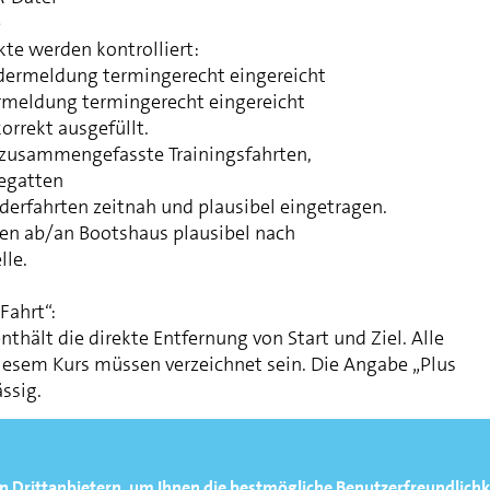
e
e werden kontrolliert:
ermeldung termingerecht eingereicht
rmeldung termingerecht eingereicht
orrekt ausgefüllt.
 zusammengefasste Trainingsfahrten,
Regatten
erfahrten zeitnah und plausibel eingetragen.
en ab/an Bootshaus plausibel nach
lle.
Fahrt“:
enthält die direkte Entfernung von Start und Ziel. Alle
esem Kurs müssen verzeichnet sein. Die Angabe „Plus
ässig.
.2007
n Drittanbietern, um Ihnen die bestmögliche Benutzerfreundlichk