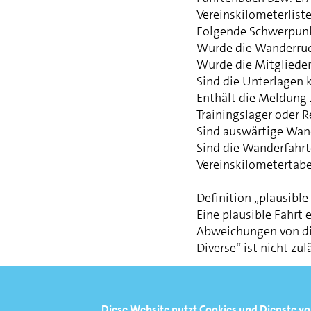
Vereinskilometerlist
Folgende Schwerpunkt
Wurde die Wanderrud
Wurde die Mitgliede
Sind die Unterlagen k
Enthält die Meldung
Trainingslager oder 
Sind auswärtige Wand
Sind die Wanderfahrt
Vereinskilometertabe
Definition „plausible 
Eine plausible Fahrt 
Abweichungen von di
Diverse“ ist nicht zul
Hannover, den 19.01
Diese Website nutzt Cookies und Dienste vo