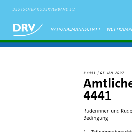
Direkt
zum
DEUTSCHER RUDERVERBAND E.V.
Inhalt
Hauptmenü
NATIONALMANNSCHAFT
WETTKAMP
# 4441 |
05. JAN. 2007
Amtlich
4441
Ruderinnen und Ruder
Bedingung:
1. Teilnahmeberechti