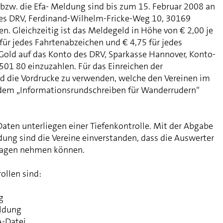
bzw. die Efa- Meldung sind bis zum 15. Februar 2008 an
des DRV, Ferdinand-Wilhelm-Fricke-Weg 10, 30169
n. Gleichzeitig ist das Meldegeld in Höhe von € 2,00 je
für jedes Fahrtenabzeichen und € 4,75 für jedes
Gold auf das Konto des DRV, Sparkasse Hannover, Konto-
501 80 einzuzahlen. Für das Einreichen der
d die Vordrucke zu verwenden, welche den Vereinen im
em „Informationsrundschreiben für Wanderrudern“
ten unterliegen einer Tiefenkontrolle. Mit der Abgabe
ng sind die Vereine einverstanden, dass die Auswerter
rlagen nehmen können.
ollen sind:
g
ldung
A-Datei