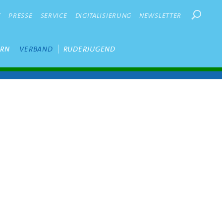
Suchbegr
K
PRESSE
SERVICE
DIGITALISIERUNG
NEWSLETTER
ERN
VERBAND
RUDERJUGEND