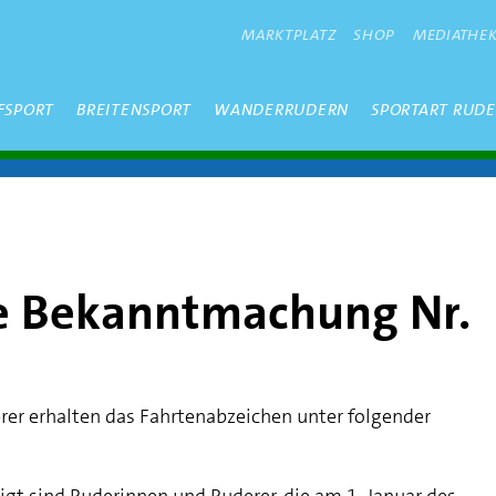
METANAVIGATION
MARKTPLATZ
SHOP
MEDIATHE
FSPORT
BREITENSPORT
WANDERRUDERN
SPORTART RUD
e Bekanntmachung Nr.
er erhalten das Fahrtenabzeichen unter folgender
gt sind Ruderinnen und Ruderer, die am 1. Januar des